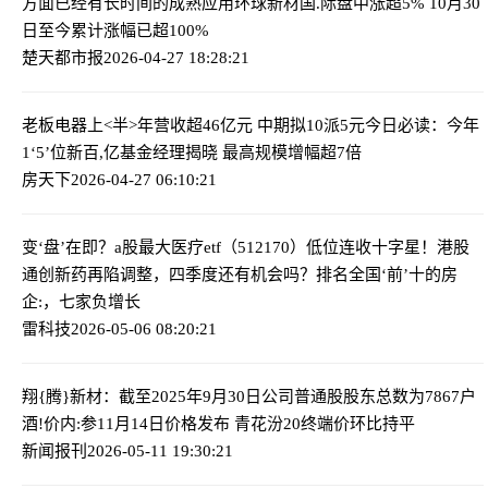
方面已经有长时间的成熟应用
环球新材国.际盘中涨超5% 10月30
日至今累计涨幅已超100%
楚天都市报
2026-04-27 18:28:21
老板电器上<半>年营收超46亿元 中期拟10派5元
今日必读：今年
1‘5’位新百,亿基金经理揭晓 最高规模增幅超7倍
房天下
2026-04-27 06:10:21
变‘盘’在即？a股最大医疗etf（512170）低位连收十字星！港股
通创新药再陷调整，四季度还有机会吗？
排名全国‘前’十的房
企:，七家负增长
雷科技
2026-05-06 08:20:21
翔{腾}新材：截至2025年9月30日公司普通股股东总数为7867户
酒!价内:参11月14日价格发布 青花汾20终端价环比持平
新闻报刊
2026-05-11 19:30:21