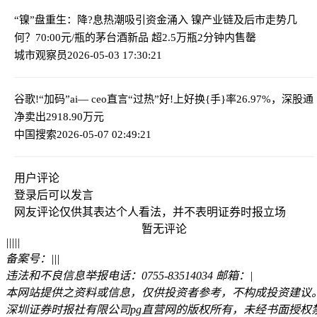
“镍”盘重生：降?息热潮吸引资金涌入 镍产业链及后市走势几
何？
70:00元/瓶的茅台酒新品 超2.5万瓶2分钟内售罄
城市观察员
2026-05-03 17:30:21
谷歌!“加码”ai— ceo直言“过热”
好!上好换{手}率26.97%，深股通
净卖出2918.90万元
中国搜索
2026-05-07 02:49:21
用户评论
登录
后可以发言
网友评论仅供其表达个人看法，并不表明证券时报立场
暂无评论
|
|
|
|
|
备案号：
|
|
|
违法和不良信息举报电话：0755-83514034 邮箱：
|
本网站提供之资料或信息，仅供投资者参考，不构成投资建议
深圳证券时报社有限公司pg直营网的版权所有，未经书面授权