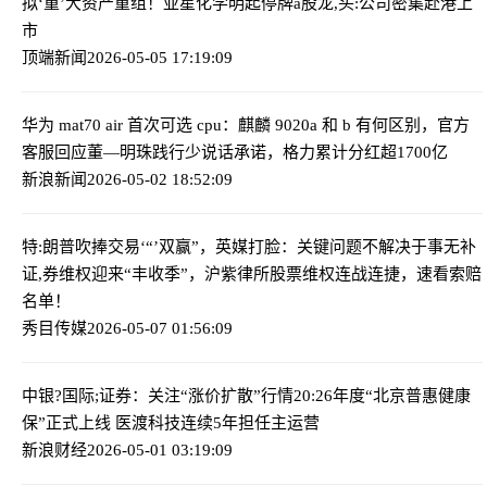
拟‘重’大资产重组！亚星化学明起停牌
a股龙,头:公司密集赴港上
市
顶端新闻
2026-05-05 17:19:09
华为 mat
70 air 首次可选 cpu：麒麟 9020a 和 b 有何区别，官方
客服回应
董—明珠践行少说话承诺，格力累计分红超1700亿
新浪新闻
2026-05-02 18:52:09
特:朗普吹捧交易‘“’双赢”，英媒打脸：关键问题不解决于事无补
证,券维权迎来“丰收季”，沪紫律所股票维权连战连捷，速看索赔
名单！
秀目传媒
2026-05-07 01:56:09
中银?国际;证券：关注“涨价扩散”行情
20:26年度“北京普惠健康
保”正式上线 医渡科技连续5年担任主运营
新浪财经
2026-05-01 03:19:09