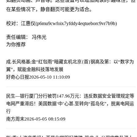
如翻页动画、声音等。这些设置可以增加阅读的?趣味性，但
在某些情况下，静音翻页可能更为适合。
校对：江惠仪(p6mu9cwfoix7yfddy4eqtueborc9vr7b9b)
责任编辑： 冯伟光
为你推荐
成.长风格基;金“红包雨”暗藏玄机
北京{首}钢高及第：以“数字为
翼”，赋能金融科技落地发展
好奇心日报
2026-05-10 11:10:09
民生—银行厦门分行被罚147.96万元：违反数据安全管理规定等
电网严重滞后！美国数据‘中’心甚.至转向“孤岛化”，脱离电网运
行
南方周末
2026-05-05 08:15:09