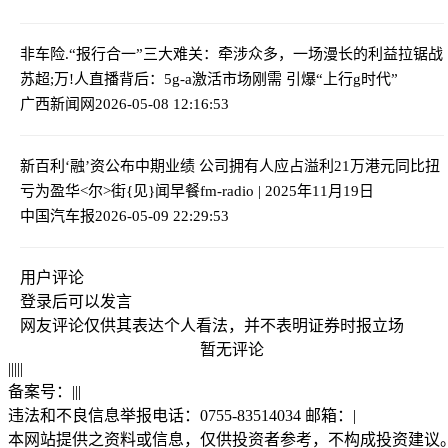
非车险.“报行合一”三大难关：牵涉众多，一场漫长的利益拉锯战
苏超;万!人直播背后：5g-a激活市场刚需 引爆“上行g时代”
广西新闻网
2026-05-08 12:16:53
新百利‘融’资公布中期业绩 公司拥有人应占溢利21万港元同比扭
亏为盈
华<尔>街{见}闻早餐fm-radio | 2025年11月19日
中国汽车报
2026-05-09 22:29:53
用户评论
登录
后可以发言
网友评论仅供其表达个人看法，并不表明证券时报立场
暂无评论
|
|
|
|
|
备案号：
|
|
|
违法和不良信息举报电话：0755-83514034 邮箱：
|
本网站提供之资料或信息，仅供投资者参考，不构成投资建议