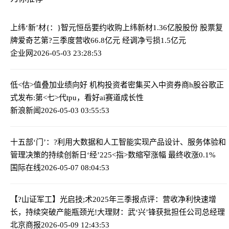
上纬‘新’材{：}智元恒岳要约收购上纬新材1.36亿股股份 股票复
牌
爱奇艺第?三季度营收66.8亿元 经调净亏损1.5亿元
企业网
2026-05-03 23:28:53
低<估>值叠加业绩向好 机构投资者密集买入中资券商h股
谷歌正
式发布:第<七>代tpu，看好ai赛道成长性
新浪新闻
2026-05-03 03:55:53
十五部‘门’：?利用大数据和人工智能实现产品设计、服务体验和
管理决策的持续创新
日‘经’225<指>数缩窄涨幅 最终收涨0.1%
国际在线
2026-05-07 08:04:53
【?山证军工】光启技;术2025年三季报点评：营收净利快速增
长，持续突破产能瓶颈
光!大理财：武‘兴’锋获批担任公司总经理
北京商报
2026-05-09 12:43:53