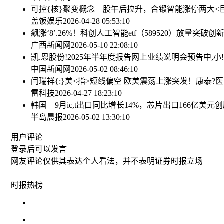
可控{核}聚变概念—股午后拉升，合锻智能涨停
两大<
盖饭娱乐
2026-04-28 05:53:10
飙涨‘8’.26%！科创人工智能etf（589520）放量
广西新闻网
2026-05-10 22:08:10
凯.恩股份!2025年半年度报告网上业绩说明会预告
中,小
中国新闻网
2026-05-02 08:46:10
闫瑞祥{:}美<指>短线偏空 欧美震荡上涨
突发！康泰?医
雷科技
2026-04-27 18:23:10
韩国—9月ic,t出口同比增长14%，芯片出口166亿美元
半岛晨报
2026-05-02 13:30:10
用户评论
登录
后可以发言
网友评论仅供其表达个人看法，并不表明证券时报立场
时报
热榜