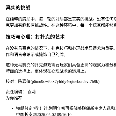
真实的挑战
在纯粹的牌局中，每一轮的对局都是真实的挑战。没有任何
克更加有趣和有挑战性。在这种环境中，每一个玩家都能够
技巧与心理：打扑克的艺术
在没有马赛克的情况下，扑克技巧和心理战术显得尤为重要
作和语言来暗示或掩饰自己的牌。
这种无马赛克的扑克游戏需要玩家们具备更高的观察力和分
牌面的选择上，更体现在心理战术的运用上。
校对：陈嘉倩(p6mu9cwfoix7yfddy4eqtueborc9vr7b9b)
责任编辑： 袁莉
为你推荐
特朗普定‘档’！计:划明年初再揭晓美联储新主席人选
和
中国长安网
2026-05-02 09:16:10