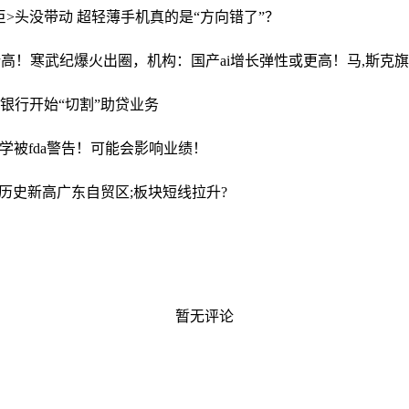
巨>头没带动 超轻薄手机真的是“方向错了”？
突破创新高！寒武纪爆火出圈，机构：国产ai增长弹性或更高！
马,斯克
!银行开始“切割”助贷业务
学被fda警告！可能会影响业绩！
创历史新高
广东自贸区;板块短线拉升?
暂无评论