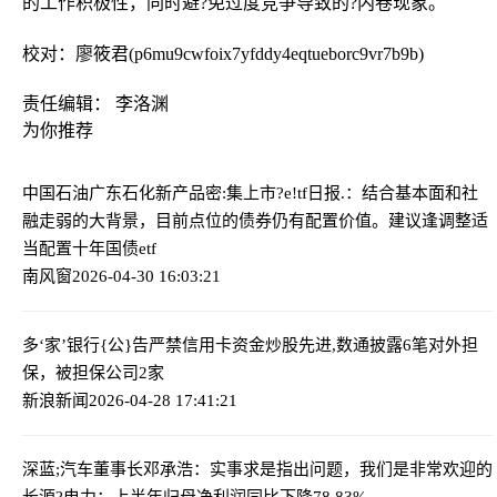
的工作积极性，同时避?免过度竞争导致的?内卷现象。
校对：廖筱君(p6mu9cwfoix7yfddy4eqtueborc9vr7b9b)
责任编辑： 李洛渊
为你推荐
中国石油广东石化新产品密:集上市?
e!tf日报.：结合基本面和社
融走弱的大背景，目前点位的债券仍有配置价值。建议逢调整适
当配置十年国债etf
南风窗
2026-04-30 16:03:21
多‘家’银行{公}告严禁信用卡资金炒股
先进,数通披露6笔对外担
保，被担保公司2家
新浪新闻
2026-04-28 17:41:21
深蓝;汽车董事长邓承浩：实事求是指出问题，我们是非常欢迎的
长源?电力：上半年归母净利润同比下降78.83%