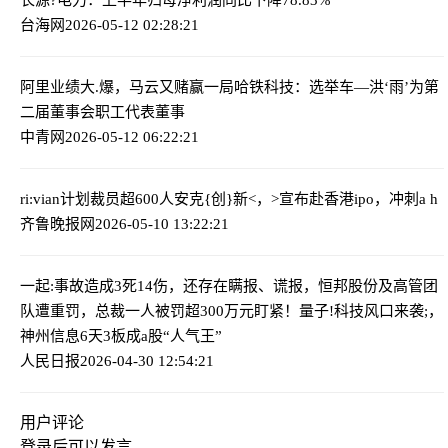
台海网
2026-05-12 02:28:21
阿里业绩大.爆，马云又赌赢一局
哈铁科技：选举车—洪‘雨’为第
二届董事会职工代表董事
中青网
2026-05-12 06:22:21
ri:vian计划裁员超600人
安克{创}新<，>宣布赴香港ipo，冲刺a h
齐鲁晚报网
2026-05-10 13:22:21
一起:事故造成3死14伤，还存在瞒报、谎报，恒邦股份及高管团
队遭重罚，总裁一人被罚超300万元
盯紧！量子!科技风口来袭;，
神州信息6天3板成a股“人气王”
人民日报
2026-04-30 12:54:21
用户评论
登录
后可以发言