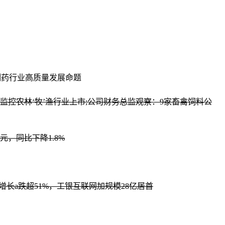
应制药行业高质量发展命题
点监控
农林‘牧’渔行业上市;公司财务总监观察：9家畜禽饲料公
元，同比下降1.8%
增长a跌超51%，工银互联网加规模28亿居首