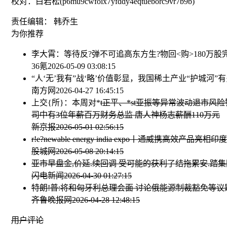
校对：白岩松(p6mu9cwfoix7yfddy4eqtueborc9vr7b9b)
责任编辑： 韩乔生
为你推荐
李大霄：等待反?弹不可追高
东方生?物回<购>180万股完
36氪
2026-05-09 03:08:15
“人‘无’我有”战‘略’价值彰显，我国稀土产业“护城河”
南方网
2026-04-27 16:45:15
上交{所}：本周对*
t正平、*st亚振等异常波动退市
司中有3位年薪百万财务总监 唐人神杨志薪酬110万元
新京报
2026-05-01 02:56:15
r!e?newable energy india expo丨通威携高效产
股城网
2026-05-08 20:14:15
亚市早盘金,价延.续回调 受可能的获利了结拖累
安.踏集
闪电新闻
2026-04-30 01:27:15
特朗!普:将和匈牙利总理会面 讨论俄能源制裁豁免等议
齐鲁晚报网
2026-04-28 12:48:15
用户评论