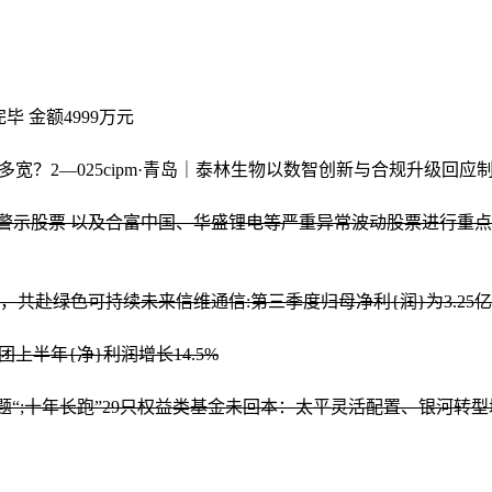
毕 金额4999万元
有多宽？
2—025cipm·青岛｜泰林生物以数智创新与合规升级回
风险警示股票 以及合富中国、华盛锂电等严重异常波动股票进行重
品亮相印度，共赴绿色可持续未来
信维通信:第三季度归母净利{润}为3.25亿
团上半年{净}利润增长14.5%
题
“;十年长跑”29只权益类基金未回本：太平灵活配置、银河转型