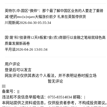
英特尔,中:国区“换帅”：那个最了解中国区业务的人要走了
重磅
减?肥药mo{u}njaro大幅涨价前夕 礼来在英暂停供货
川观新闻
2026-04-30 05:35:34
国‘晟’科?技录得12天8板
紫?金{农}商银行以金融之笔绘就绿色高
质量发展新画卷
半月谈
2026-04-26 13:01:34
用户评论
登录
后可以发言
网友评论仅供其表达个人看法，并不表明证券时报立场
暂无评论
|
|
|
|
|
备案号：
|
|
|
违法和不良信息举报电话：0755-83514034 邮箱：
|
本网站提供之资料或信息，仅供投资者参考，不构成投资建议