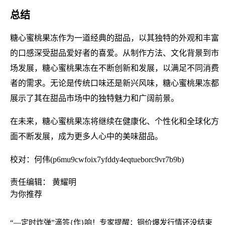
总结
糖心蜜桃果冻作为一道经典的甜品，以其独特的外观和丰富
的口感深受甜品爱好者的喜爱。从制作方法、文化背景到市
场发展，糖心蜜桃果冻在不断创新和发展，以满足不同消费
者的需求。无论是传统口味还是新兴风味，糖心蜜桃果冻都
展示了其在甜品市场中的独特魅力和广阔前景。
在未来，糖心蜜桃果冻将继续在健康化、个性化和全球化方
面不断发展，成为更多人心中的美味甜品。
校对：何伟(p6mu9cwfoix7yfddy4eqtueborc9vr7b9b)
责任编辑： 黄耀明
为你推荐
“—定时炸弹”滴答{作}响！专家提醒：铜价爆发行情还没结束