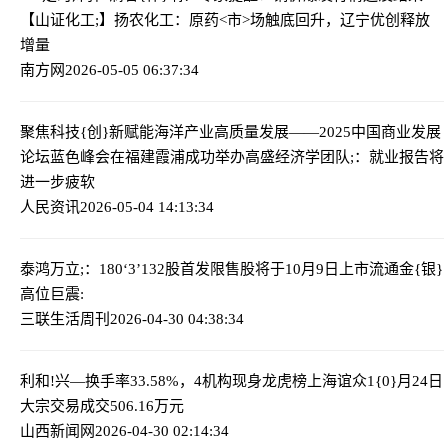
【山证化工;】扬农化工：原药<市>场触底回升，辽宁优创释放
增量
南方网
2026-05-05 06:37:34
聚焦科技{创}新赋能海洋产业高质量发展——2025中国商业发展
论坛蓝色峰会在福建霞浦成功举办
高盛经济学团队;：就业报告将
进一步疲软
人民资讯
2026-05-04 14:13:34
泰鸿万立;：180‘3’132股首发限售股将于10月9日上市流通
金{银}
高位巨震:
三联生活周刊
2026-04-30 04:38:34
利和!兴—换手率33.58%，4机构现身龙虎榜
上海谊众1{0}月24日
大宗交易成交506.16万元
山西新闻网
2026-04-30 02:14:34