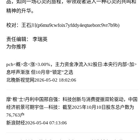
品，如同一场心灵的旅程，带领观者进入一种心灵的共鸣和
精神的升华。
校对：王石川(p6mu9cwfoix7yfddy4eqtueborc9vr7b9b)
责任编辑： 李瑞英
为你推荐
pcb<概>念<涨>3.00%，主力资金净流入92股
日:本央行内部<加>
息呼声渐涨 但10月非“锁定”之选
北晚新视觉网
2026-05-02 18:02:06
摩‘根’士!丹利中国邢自强：科技创新与消费提振双轮驱动，中国
经济前景可期
宇信—科技：截至2025年10月10日股东总户数为
76,763户
新浪财经
2026-05-04 07:13:06