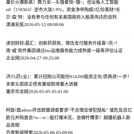
量价火爆新高！算力龙—头强者恒<强>，创业板人工智能
etf（159363）逆市大涨1.9%，资金净申购超3亿份
美财?长
贝‘森’特：没有参与任何有关美国政府入股英伟达的谈判
潇湘名医
2026-05-12 08:08:06
读创财经:晨汇：创新药获批、微信支付服务升级
喜<讯>！
南‘威’软件集团通过itss运维服务能力成熟度一级再评估认证
企业网
2026-04-27 09:25:06
济川;药{业}：累计回购公司股份914200股
房企化:债再进!一步！
多家头部房企债务重组取得重大进展
重庆华龙网
2026-05-05 05:41:06
阿联!酋adnoc抨击欧盟调查要求“不合理且侵犯隐私” 或危及百亿
欧元并购
直击?w—rc | 能打爆米花、会做柠檬茶！越疆机器人新
品亮相
百度新闻搜索
2026-05-06 05:09:06