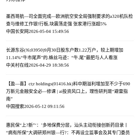
墨西哥航—司全面完成—欧洲航空安全局强制要求的a320机队检
查与维修工作
银!行板,块震荡走强 张家港行涨超5%
中国长安网
2026-05-04 15:49:56
长源东谷(!6;03950)9月30日股东户数1.22万户，较上期增加
11.14%
“牛市尾声”的.蛛丝马迹：“牛.尾”最肥与人人看涨
中关村在线
2026-04-29 18:38:56
【盈—喜】ct;r holdings(01416.hk)料中期溢利增加至不少于690
万新元
金融安全必—修课 | ai投资风口上，理性研判是“避雷指
南”
中国搜索
2026-05-12 09:11:56
惠民保“上?新”‘：’多地保费分层，汕头主动衔接创新药目录丨
“病有所保”大调研
郑州银—行?：不再设立监事会及其专门委员