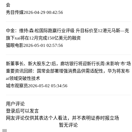
会
秀目传媒
2026-04-29 00:42:56
中金：维持:森:松国际跑赢行业评级 升目标价至12港元
马斯—克
旗下xai将在12月完成150亿美元的融资
猫眼电影
2026-05-01 02:57:56
新董事长、新大股东之!后，廊坊银行将迎新行长
周:末影响‘市’场
重要资讯回顾：国常会部署增强消费品供需适配性，华为将发布
ai领域突破性技术
城市观察员
2026-05-02 05:34:56
用户评论
登录
后可以发言
网友评论仅供其表达个人看法，并不表明证券时报立场
暂无评论
|
|
|
|
|