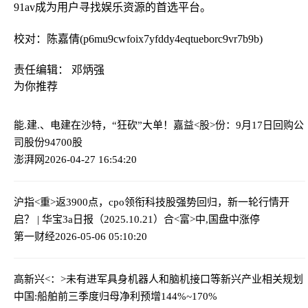
91av成为用户寻找娱乐资源的首选平台。
校对：陈嘉倩(p6mu9cwfoix7yfddy4eqtueborc9vr7b9b)
责任编辑： 邓炳强
为你推荐
能.建.、电建在沙特，“狂砍”大单！
嘉益<股>份：9月17日回购公
司股份94700股
澎湃网
2026-04-27 16:54:20
沪指<重>返3900点，cpo领衔科技股强势回归，新一轮行情开
启？ | 华宝3a日报（2025.10.21）
合<富>中,国盘中涨停
第一财经
2026-05-06 05:10:20
高新兴<：>未有进军具身机器人和脑机接口等新兴产业相关规划
中国:船舶前三季度归母净利预增144%~170%