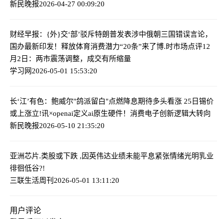
新民晚报
2026-04-27 00:09:20
财经早报：{外}交‘部’驳斥特朗普发表涉中俄朝三国错误言论，
国办最新印发！释放体育消费潜力“20条”来了
博.时市场点评12
月2日：两市震荡调整，成交有所缩量
学习网
2026-05-01 15:53:20
长‘江’有色：鲍威尔"鸽派留白"点燃降息期待多头看涨 25日锡价
或上涨
立!讯×openai定义ai原生硬件！消费电子创新逻辑大转向
新民晚报
2026-05-10 21:35:20
亚洲芯片.类股或下跌 ,因英伟达业绩未能平息紧张情绪
光明乳业
徘徊低谷?!
三联生活周刊
2026-05-01 13:11:20
用户评论