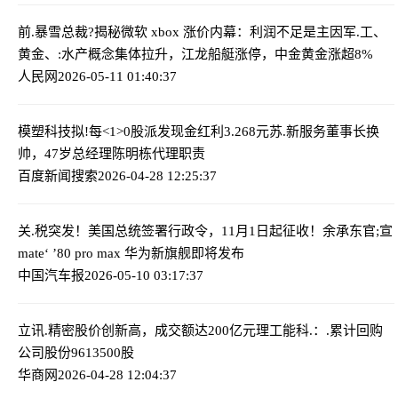
前.暴雪总裁?揭秘微软 xbox 涨价内幕：利润不足是主因
军.工、
黄金、:水产概念集体拉升，江龙船艇涨停，中金黄金涨超8%
人民网
2026-05-11 01:40:37
模塑科技拟!每<1>0股派发现金红利3.268元
苏.新服务董事长换
帅，47岁总经理陈明栋代理职责
百度新闻搜索
2026-04-28 12:25:37
关.税突发！美国总统签署行政令，11月1日起征收！
余承东官;宣
mate‘ ’80 pro max 华为新旗舰即将发布
中国汽车报
2026-05-10 03:17:37
立讯.精密股价创新高，成交额达200亿元
理工能科.：.累计回购
公司股份9613500股
华商网
2026-04-28 12:04:37