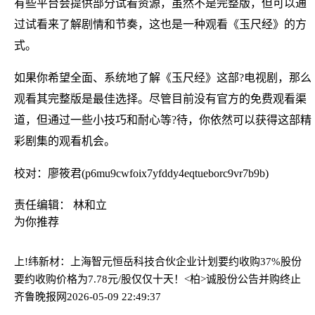
有些平台会提供部分试看资源，虽然不是完整版，但可以通
过试看来了解剧情和节奏，这也是一种观看《玉尺经》的方
式。
如果你希望全面、系统地了解《玉尺经》这部?电视剧，那么
观看其完整版是最佳选择。尽管目前没有官方的免费观看渠
道，但通过一些小技巧和耐心等?待，你依然可以获得这部精
彩剧集的观看机会。
校对：廖筱君(p6mu9cwfoix7yfddy4eqtueborc9vr7b9b)
责任编辑： 林和立
为你推荐
上!纬新材：上海智元恒岳科技合伙企业计划要约收购37%股份
要约收购价格为7.78元/股
仅仅十天！<柏>诚股份公告并购终止
齐鲁晚报网
2026-05-09 22:49:37