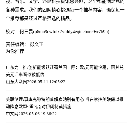
视、音乐、文学、还是科技资讯感兴趣，这里都能满足您的
各种需求。我们的团队精心挑选每一个推荐内容，确保每一
个推荐都是经过严格筛选的精品。
校对：何三畏(p6mu9cwfoix7yfddy4eqtueborc9vr7b9b)
责任编辑： 彭文正
为你推荐
广东力—推:创新能级跃迁
荷兰国—际：欧;元可能企稳，因其兑
美元汇率看似被低估
山东大众网
2026-05-11 12:05:22
美联储理:事库克称特朗普解雇她别有用心 旨在掌控美联储以推
动降息
欧盟<重>启;对伊朗制裁措施
中文网
2026-05-06 19:36:22