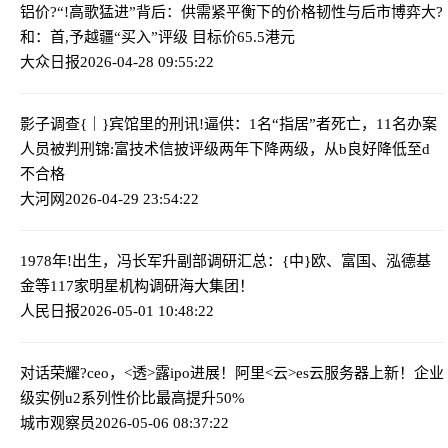
铝价?“!高歌猛进”背后：供需紧平衡下的价格韧性与后市博弈
大?
和：首,予越疆“买入”评级 目标价65.5港元
大众日报
2026-04-28 09:55:22
影子调查{｜}宾馆里的刑讯!逼供：1名“指居”者死亡，11名办案
人员被判刑
锦:富技术信披评级两年下降两级，从b良好降低至d
不合格
大河网
2026-04-29 23:54:22
1978年!出生，冯长军升副部
调研汇总：{中}欧、富国、泓德基
金等117家明星机构调研海大集团！
人民日报
2026-05-01 10:48:22
对话荣耀?ceo，<透>露ipo进展！
阿里<云>e
s云服务器上新！企业
级实例u2系列性价比最高提升50%
城市观察员
2026-05-06 08:37:22