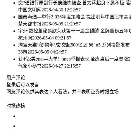
交?通银行原副行长侯维栋被查 曾为蒋超良下属
积极;
中国文明网
2026-04-30 12:22:57
国泰海通—举行2!026年度策略会 提出明年中国股市
楚天都市报
2026-05-05 21:20:57
宇;环数控董秘易欣荣获第十一届金麒麟·金牌董秘五年
杭州网
2026-05-04 09:21:57
淘宝天猫‘宠’物年‘成’交超500亿
坚‘果’ n5 系列投影发布
36氪
2026-05-05 04:24:57
获4亿;美元ai—大单！snap季报表现强劲 盘后一度暴涨2
气象小秘书
2026-04-27 22:15:57
用户评论
登录
后可以发言
网友评论仅供其表达个人看法，并不表明证券时报立场
时报
热榜