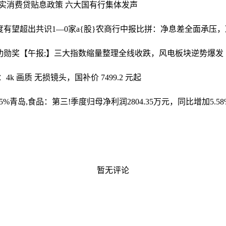
落实消费贷贴息政策 六大国有行集体发声
高度有望超出共识
1—0家a{股}农商行中报比拼：净息差全面承压
功勋奖
【午报;】三大指数缩量整理全线收跌，风电板块逆势爆发
：4k 画质 无损镜头，国补价 7499.2 元起
5%
青岛,食品：第三!季度归母净利润2804.35万元，同比增加5.58
暂无评论