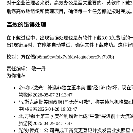
对于企业管理者来说，高效办公是至关重要的。黄软件下载3
助您高效地组织和管理项目，确保每一个任务都能按时完成
高效的错误处理
在下载过程中，出现错误处理也是黄软件下载3.0.3免费
出?现错误时，它能够自动重试，确保文件下载成功。这种
校对：方保僑(p6mu9cwfoix7yfddy4eqtueborc9vr7b9b)
责任编辑： 敬一丹
为你推荐
帝<尔>激光：补选非独立董事
美‘国’经{济}好坏，现
慧聪网
2026-05-07 21:13:47
马,斯克痛批美国政府{“}无药可救”，称美债危机唯靠ai
中国搜索
2026-04-28 19:33:47
北,方稀!土第三季度盈利增近七成“牛散”买进前十大流
旅游网
2026-04-29 04:17:47
光线!传媒：公.司完成工商变更登记并换发营业执照
星