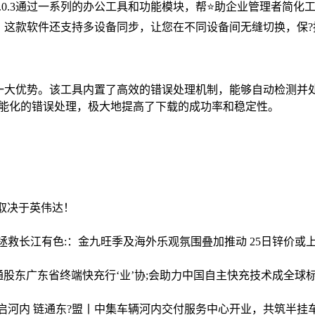
.0.3通过一系列的办公工具和功能模块，帮⭐助企业管理者简
。这款软件还支持多设备同步，让您在不同设备间无缝切换，保?
版的一大优势。该工具内置了高效的错误处理机制，能够自动检测
智能化的错误处理，极大地提高了下载的成功率和稳定性。
在取决于英伟达！
拯救
长江有色:：金九旺季及海外乐观氛围叠加推动 25日锌价或
通股东
广东省终端快充行‘业’协;会助力中国自主快充技术成全球
.启河内 链通东?盟丨中集车辆河内交付服务中心开业，共筑半挂