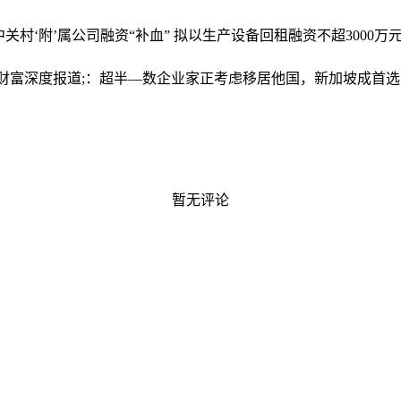
中关村‘附’属公司融资“补血” 拟以生产设备回租融资不超3000万
财富深度报道;：超半—数企业家正考虑移居他国，新加坡成首
暂无评论