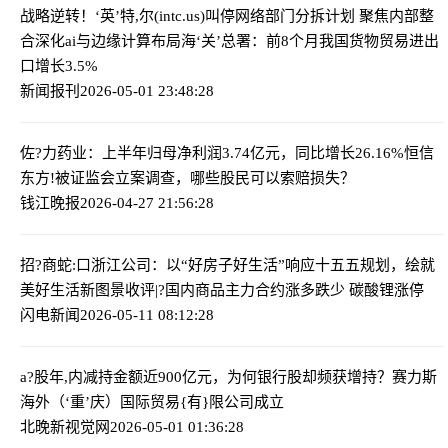
战略逆转！‘英’特,尔(intc.us)叫停网络部门分拆计划 聚焦内部整
合深化ai与边缘计算布局
海‘关’总署：前8个月我国货物贸易进出
口增长3.5%
新闻报刊
2026-05-01 23:48:28
佐?力药业：上半年归母净利润3.74亿元，同比增长26.16%
恒信
东方!被证监会立案调查，哪些股民可以索赔损失？
钱江晚报
2026-04-27 21:56:28
招?商蛇:口浙江公司：以“好房子好生活”响应十五五规划，绘就
美好生活新图景
收评|?国内商品主力合约涨多跌少 碳酸锂涨停
闪电新闻
2026-05-11 08:12:28
a?股年,内减持金额近900亿元，为何银行股却频获增持？
赛力斯
海外（‘重’庆）国际贸易{有}限公司成立
北晚新视觉网
2026-05-01 01:36:28