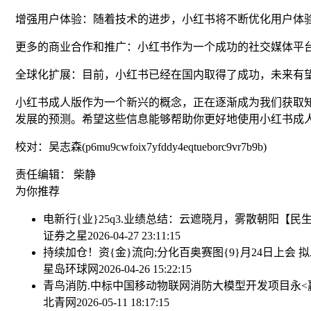
增强用户体验：随着技术的进步，小红书将不断优化用户体
更多的商业合作和推广：小红书作为一个成功的社交媒体平
全球化扩展：目前，小红书已经在国内取得了成功，未来有
小红书成人版作为一个新兴的概念，正在逐渐成为我们获取
发展的预测。希望这些信息能够帮助你更好地使用小红书成
校对：吴志森(p6mu9cwfoix7yfddy4eqtueborc9vr7b9b)
责任编辑： 柴静
为你推荐
电新行{业}25q3.业绩总结：云遮晓月，雾散朝阳【民
证券之星
2026-04-27 23:11:15
持续加仓！资{金}流向;分化
百奥赛图{9}月24日上会 拟发行
星岛环球网
2026-04-26 15:22:15
青鸟消防.中标中国移动物联网消防大模型开发项目
永
北青网
2026-05-11 18:17:15