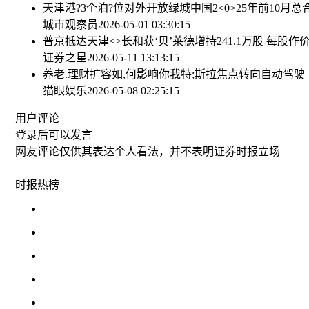
天津港?3个泊?位对外开放
绿城中国2<0>25年前10月总
城市观察员
2026-05-01 03:30:15
普京抵达天津<>
长和获‘贝’莱德增持241.1万股 每股作价5
证券之星
2026-05-11 13:13:15
养老.理财扩容如,何影响你我
特;斯拉焦点转向自动驾驶
猫眼娱乐
2026-05-08 02:25:15
用户评论
登录
后可以发言
网友评论仅供其表达个人看法，并不表明证券时报立场
时报
热榜