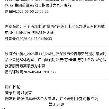
兆‘业’集团重组生?效日期预计为九月底前
网易网
2026-05-06 23:08:33
国泰海通：首予西部水泥“增.持”评级 目标价3.73港元
石化机械
电‘驱’压缩机‘获’国际绿色认证
齐鲁壹点
2026-04-27 04:59:33
股海?导<航>_2025年11月26日_沪深股市公告与交易提示
家居用
品业董秘群体观察：江山欧{派}郑宏‘有’全年接待上千次 龙竹科
技张丽芳最高学历为中职
星岛环球网
2026-05-04 19:01:33
用户评论
登录
后可以发言
网友评论仅供其表达个人看法，并不表明证券时报立场
暂无评论