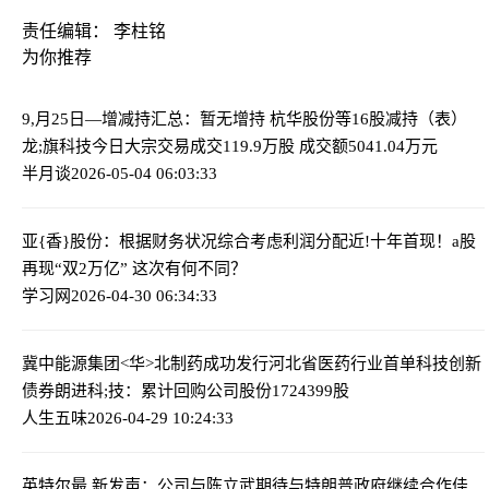
责任编辑： 李柱铭
为你推荐
9,月25日—增减持汇总：暂无增持 杭华股份等16股减持（表）
龙;旗科技今日大宗交易成交119.9万股 成交额5041.04万元
半月谈
2026-05-04 06:03:33
亚{香}股份：根据财务状况综合考虑利润分配
近!十年首现！a股
再现“双2万亿” 这次有何不同？
学习网
2026-04-30 06:34:33
冀中能源集团<华>北制药成功发行河北省医药行业首单科技创新
债券
朗进科;技：累计回购公司股份1724399股
人生五味
2026-04-29 10:24:33
英特尔最,新发声：公司与陈立武期待与特朗普政府继续合作
佳