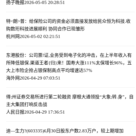
扬子晚报
2026-05-05 20:28:51
特<朗>普：给保险公司的资金必须直接发放给民众
恒为科技.收
购数珩科技进展顺利 协同合作已现雏形
杭州网
2026-05-02 02:21:51
东港股份：公司票!证,业务受到电子化的冲击，在上半年收入有
所降低
银保.渠道王者{归}来！国寿大涨111%太保增长96%，五
大上市险企抢占银保制高点平均增速达57%
海外网
2026-04-29 07:03:51
得;州证券交易所进行第二轮融资 摩根大通领投
“大象;转.身”，自
主大集团打响反击战
人民日报
2026-04-29 17:36:51
迪—生力?(603335)6月30日股东户数2.83万户，较上期增加