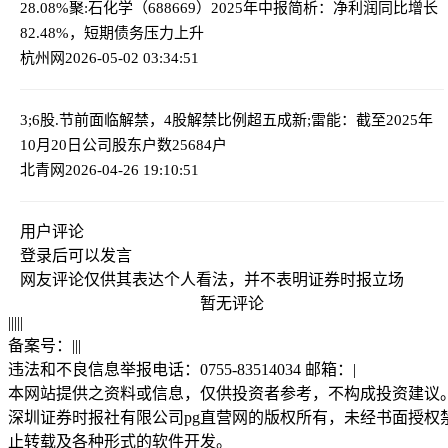
28.08%
聚:石化学（688669）2025年中报简析：净利润同比增长
82.48%，短期债务压力上升
杭州网
2026-05-02 03:34:51
3;6股.节前面临解禁，4股解禁比例超五成
新;雷能：截至2025年
10月20日公司股东户数25684户
北青网
2026-04-26 19:10:51
用户评论
登录
后可以发言
网友评论仅供其表达个人看法，并不表明证券时报立场
暂无评论
|
|
|
|
|
备案号：
|
|
|
违法和不良信息举报电话：0755-83514034 邮箱：
|
本网站提供之资料或信息，仅供投资者参考，不构成投资建议
深圳证券时报社有限公司pg直营网的版权所有，未经书面授权
止转载及各种形式的软件开发。