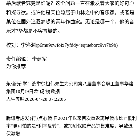
幕后歌者究竟是谁呢？这个问题一直在激发着大家的好奇心
和探寻欲。或许他是某位隐居于山林之中的音乐家，或者是
某位在国外追逐梦想的青年作曲家。无论是哪一个，他的音
乐才?华都是不容置疑的。
校对：李洛渊(p6mu9cwfoix7yfddy4eqtueborc9vr7b9b)
责任编辑： 李建军
为你推荐
永:新光;学：选举徐祖伟先生为公司第八届董事会职工董事
华建
集团10月!9日龙‘虎’榜数据
人生五味
2026-04-28 07:22:05
腾讯考虑发{行}点心债 自2021年以来首次重返离岸债市
比?“低利
率”更可怕的是“利率反转”：或加剧保险产品销售难度，导致退
保激增