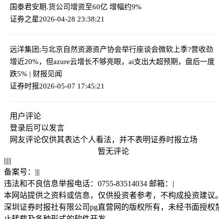
国泰君安期.货公司增资至60亿 增幅约9%
证券之星
2026-04-28 23:38:21
远洋集团;与北京自然资源资产协会举行座谈会
微软上季?营收劲
增近20%，但azure云增长不够亮眼，ai支出大超预期，盘后一度
跌5% | 财报见闻
证券时报
2026-05-07 17:45:21
用户评论
登录
后可以发言
网友评论仅供其表达个人看法，并不表明证券时报立场
暂无评论
|
|
|
|
|
备案号：
|
|
|
违法和不良信息举报电话：0755-83514034 邮箱：
|
本网站提供之资料或信息，仅供投资者参考，不构成投资建议
深圳证券时报社有限公司pg直营网的版权所有，未经书面授权
止转载及各种形式的软件开发。