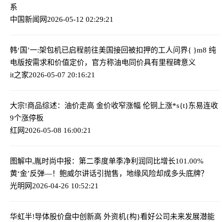
系
中国新闻网
2026-05-12 02:29:21
韩‘国’一:架包机已启程前往美国接回被扣押的工人
问界{ }m8 纯
电版按需求和价值定价，官方称油电同价具有里程碑意义
it之家
2026-05-07 20:16:21
大宗!商品综述：油价走高 金价收窄涨幅 伦铜上涨
*s{t}东易连收
9个涨停板
红网
2026-05-08 16:00:21
图解中,胤时尚中报：第二季度单季净利润同比增长101.00%
黄‘金’反弹—！鲍威尔讲话引抛售，地缘风险却成多头底牌？
光明网
2026-04-26 10:52:21
华虹半!导体股价盘中创新高 外资机{构}看好公司未来发展潜能