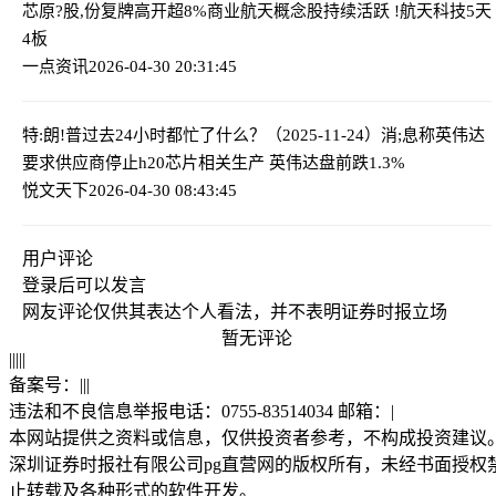
芯原?股,份复牌高开超8%
商业航天概念股持续活跃 !航天科技5天
4板
一点资讯
2026-04-30 20:31:45
特:朗!普过去24小时都忙了什么？（2025-11-24）
消;息称英伟达
要求供应商停止h20芯片相关生产 英伟达盘前跌1.3%
悦文天下
2026-04-30 08:43:45
用户评论
登录
后可以发言
网友评论仅供其表达个人看法，并不表明证券时报立场
暂无评论
|
|
|
|
|
备案号：
|
|
|
违法和不良信息举报电话：0755-83514034 邮箱：
|
本网站提供之资料或信息，仅供投资者参考，不构成投资建议
深圳证券时报社有限公司pg直营网的版权所有，未经书面授权
止转载及各种形式的软件开发。