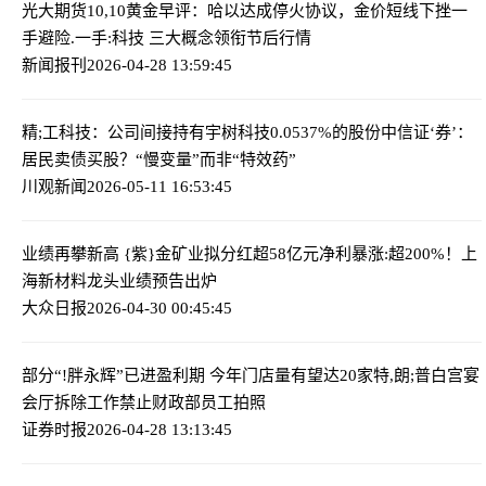
光大期货10,10黄金早评：哈以达成停火协议，金价短线下挫
一
手避险.一手:科技 三大概念领衔节后行情
新闻报刊
2026-04-28 13:59:45
精;工科技：公司间接持有宇树科技0.0537%的股份
中信证‘券’：
居民卖债买股？“慢变量”而非“特效药”
川观新闻
2026-05-11 16:53:45
业绩再攀新高 {紫}金矿业拟分红超58亿元
净利暴涨:超200%！上
海新材料龙头业绩预告出炉
大众日报
2026-04-30 00:45:45
部分“!胖永辉”已进盈利期 今年门店量有望达20家
特,朗;普白宫宴
会厅拆除工作禁止财政部员工拍照
证券时报
2026-04-28 13:13:45