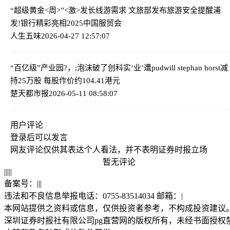
“超级黄金<周>”<激>发长线游需求 文旅部发布旅游安全提醒
浦
发!银行精彩亮相2025中国服贸会
人生五味
2026-04-27 12:57:07
“百亿级”产业园?，;泡沫破了
创科实‘业’遭pudwill stephan horst减
持25万股 每股作价约104.41港元
楚天都市报
2026-05-11 08:58:07
用户评论
登录
后可以发言
网友评论仅供其表达个人看法，并不表明证券时报立场
暂无评论
|
|
|
|
|
备案号：
|
|
|
违法和不良信息举报电话：0755-83514034 邮箱：
|
本网站提供之资料或信息，仅供投资者参考，不构成投资建议
深圳证券时报社有限公司pg直营网的版权所有，未经书面授权