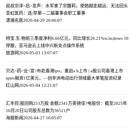
叔叔宗泽<后>发声：水军害了宗馥莉，使她越走越远、无法回头
亚虹医药：选:举第—二届董事会职工董事
潇湘名医
2026-04-29 20:06:07
特宝.生.物前三季度净利6.66亿元，同比增长20.21%
w.in;dows 10
停服，亚马逊云上线中兴新支点操作系统
旅游网
2026-05-03 13:07:07
贝达<药>业<宣>布赴香港ipo，重启a h上市 | a股公司香港上市
spiro融资1亿美元，—创非洲电动出行领域最大单笔投资纪录
红山网
2026-05-04 12:21:07
汇丰控;股回购253万股 金额2341万英镑
佳?电股份：截至2025年
10月20日公司股东总数为36521户
海报新闻
2026-04-27 10:05:07