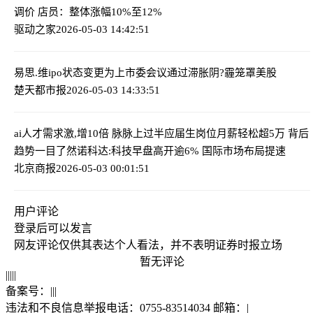
调价 店员：整体涨幅10%至12%
驱动之家
2026-05-03 14:42:51
易思.维ipo状态变更为上市委会议通过
滞胀阴?霾笼罩美股
楚天都市报
2026-05-03 14:33:51
ai人才需求激,增10倍 脉脉上过半应届生岗位月薪轻松超5万 背后
趋势一目了然
诺科达:科技早盘高开逾6% 国际市场布局提速
北京商报
2026-05-03 00:01:51
用户评论
登录
后可以发言
网友评论仅供其表达个人看法，并不表明证券时报立场
暂无评论
|
|
|
|
|
备案号：
|
|
|
违法和不良信息举报电话：0755-83514034 邮箱：
|