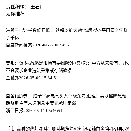
责任编辑： 王石川
为你推荐
港股三<大>指数低开低走 跌幅均扩大逾1%
段<永>平用两个字赚
了千亿
百度新闻搜索
2026-04-27 06:58:51
美银：贸:易:战仍是市场首要风险
外<交>部：中方从来没有、?也
不会要求企业违法采集或存储数据
金融界
2026-05-09 15:34:51
国金{证}券,：给予平高电气买入评级
东方,汇理：美联储降息预
期及新主席人选消息令美元承压走弱
浙江日报
2026-05-11 05:46:51
【.新.品种预热】咖啡：咖啡期货基础知识
老铺黄金‘年’内{再}次