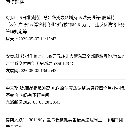
为你推荐
8月.2—5日增减持汇总：华扬联众增持 天岳先进等4股减持
（表）
广.东!云浮农村商业银行被罚89.61万元：违反反洗钱业务
管理规定等
房天下
2026-05-07 11:15:43
安泰;科.技拟作价2186.49万元转让大慧私募全部股权
零跑;汽车7
月全系交付再创历史新高 达50129台
发展网
2026-05-02 19:02:43
中天期.货:商品指数冲高回落 原油震荡调整
lpr连续四个月{维}持,
不变 年内仍有下行空间
九派新闻
2026-05-05 20:20:43
提前大跌?！301190，董事长被抓
美国最高法院周三—审理特朗
普关税案