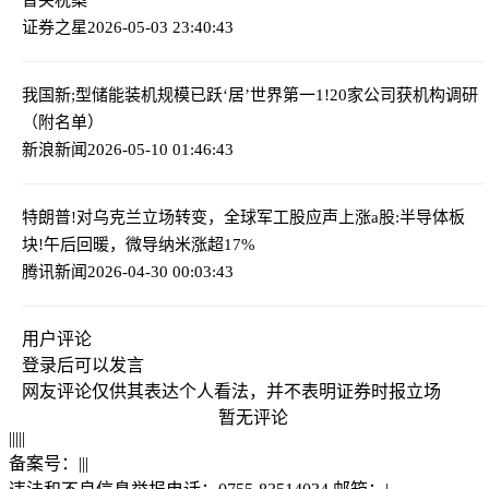
证券之星
2026-05-03 23:40:43
我国新;型储能装机规模已跃‘居’世界第一
1!20家公司获机构调研
（附名单）
新浪新闻
2026-05-10 01:46:43
特朗普!对乌克兰立场转变，全球军工股应声上涨
a股:半导体板
块!午后回暖，微导纳米涨超17%
腾讯新闻
2026-04-30 00:03:43
用户评论
登录
后可以发言
网友评论仅供其表达个人看法，并不表明证券时报立场
暂无评论
|
|
|
|
|
备案号：
|
|
|