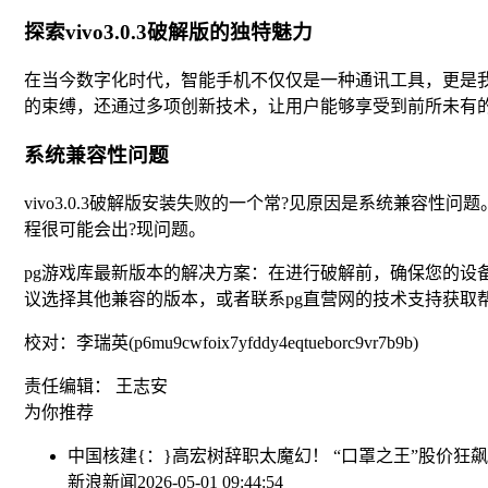
探索vivo3.0.3破解版的独特魅力
在当今数字化时代，智能手机不仅仅是一种通讯工具，更是我们
的束缚，还通过多项创新技术，让用户能够享受到前所未有
系统兼容性问题
vivo3.0.3破解版安装失败的一个常?见原因是系统兼
程很可能会出?现问题。
pg游戏库最新版本的解决方案：在进行破解前，确保您的
议选择其他兼容的版本，或者联系pg直营网的技术支持获取
校对：李瑞英(p6mu9cwfoix7yfddy4eqtueborc9vr7b9b)
责任编辑： 王志安
为你推荐
中国核建{：}高宏树辞职
太魔幻！ “口罩之王”股价狂飙
新浪新闻
2026-05-01 09:44:54