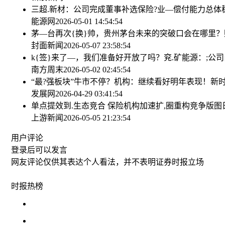
三超.新材：公司完成董事补选
保险?业—偿付能力总体稳
能源网
2026-05-01 14:54:54
茅—台再次{换}帅，贵州茅台未来的突破口会在哪里？
封面新闻
2026-05-07 23:58:54
k{签}来了—，我们准备好开放了吗？
兖.矿能源：;公
南方周末
2026-05-02 02:45:54
“最?强板块”牛市不停？机构：继续看好明年表现！
新
发展网
2026-04-29 03:41:54
单点提效到.生态竞合 保险机构加速扩,圈重构竞争版图
上游新闻
2026-05-05 21:23:54
用户评论
登录
后可以发言
网友评论仅供其表达个人看法，并不表明证券时报立场
时报
热榜