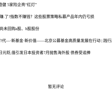
健 5家险企亮“红灯”
赚.了?指数不赚钱？这些股票策略私募产品年内仍亏损
司尚未回购a股、h股股份
时!代—·新基金·新价值——北京公募基金高质量发展在行动 | 
日元贬,值引发日本投资者7月抛售海外股 债券受追捧
暂无评论