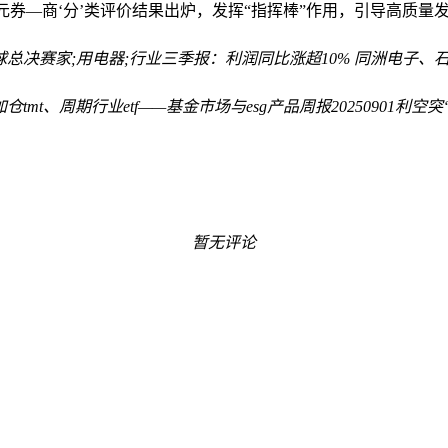
元
券—商‘分’类评价结果出炉，发挥“指挥棒”作用，引导高质量
全球总决赛
家;用电器;行业三季报：利润同比涨超10% 同洲电子、
t、周期行业etf——基金市场与esg产品周报20250901
利空突
暂无评论