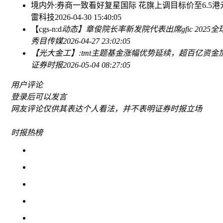
境内外:券商一致看好复星国际 花旗上调目标价至6.5港
雷科技
2026-04-30 15:40:05
【cgs-n:d
动态】章俊院长率新发院代表出席gfic 2025
秀目传媒
2026-04-27 23:02:05
【光大金工】:tmt主题基金涨幅优势延续，超百亿资金加仓tm
证券时报
2026-05-04 08:27:05
用户评论
登录
后可以发言
网友评论仅供其表达个人看法，并不表明证券时报立场
时报
热榜