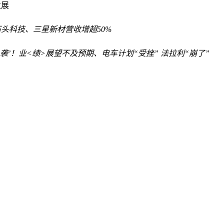
发展
石头科技、三星新材营收增超50%
‘袭’！业<绩>展望不及预期、电车计划“受挫” 法拉利“崩了”