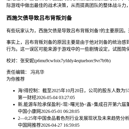
际游戏中做出最佳的战术决策，从而提高团队的整体战斗力
西施欠债导致吕布背叛刘备
有些玩家认为，西施欠债是导致吕布背叛刘备?的主要原因
事实上，吕布背叛刘备的原因主要是由于他对刘备的统治感
行为。这一误区可能来源于游戏中的一些剧情设定，试图简
校对：张安妮(p6mu9cwfoix7yfddy4eqtueborc9vr7b9b)
责任编辑： 冯兆华
为你推荐
海!得控制：截至2025年10月20日，公司的股东人数为57
第一财经
2026-05-04 03:27:05
新,能源车险承保盈利<现>曙光
协<鑫>集成召开第六届
中国小康网
2026-05-01 06:28:05
2—0;25年中国食品着色剂行业发展现状及未来趋势分
中国网推荐
2026-04-27 16:59:05