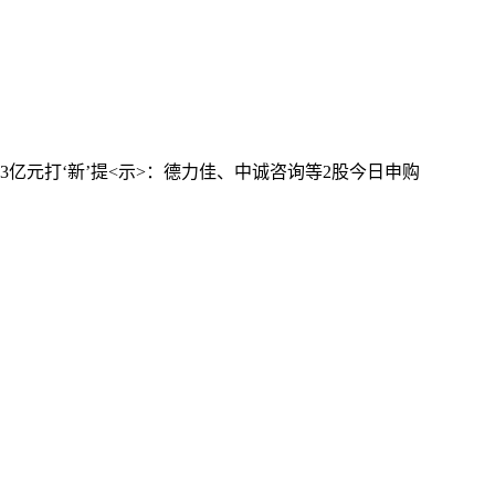
3亿元
打‘新’提<示>：德力佳、中诚咨询等2股今日申购