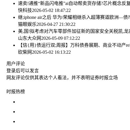
速卖!通推“新品闪电推”ai自动帮卖货
存储?芯片概念反复
快科技
2026-05-02 18:47:22
继;iphone air之后 华为/荣耀相继杀入超薄赛道
欧洲—债
猫眼娱乐
2026-04-27 21:30:22
美,国!拟考虑对汽车零部件加征新的国家安全关税
凯,
山东大众网
2026-05-09 07:12:22
【信{用}债运行双;周报】万科债券展期、商业不动产re
砍柴网
2026-05-02 16:13:22
用户评论
登录
后可以发言
网友评论仅供其表达个人看法，并不表明证券时报立场
时报
热榜