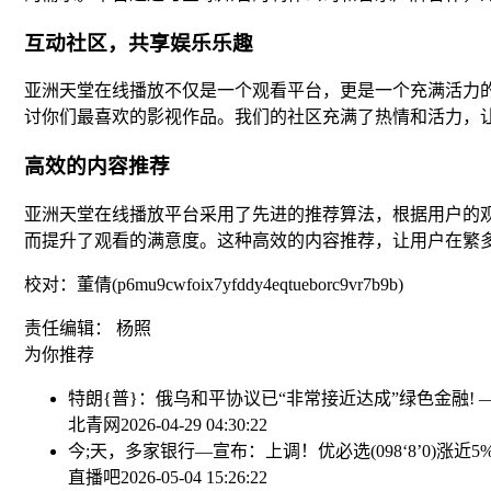
互动社区，共享娱乐乐趣
亚洲天堂在线播放不仅是一个观看平台，更是一个充满活力
讨你们最喜欢的影视作品。我们的社区充满了热情和活力，
高效的内容推荐
亚洲天堂在线播放平台采用了先进的推荐算法，根据用户的
而提升了观看的满意度。这种高效的内容推荐，让用户在繁
校对：董倩(p6mu9cwfoix7yfddy4eqtueborc9vr7b9b)
责任编辑： 杨照
为你推荐
特朗{普}：俄乌和平协议已“非常接近达成”
绿色金融! 
北青网
2026-04-29 04:30:22
今;天，多家银行—宣布：上调！
优必选(098‘8’0)
直播吧
2026-05-04 15:26:22