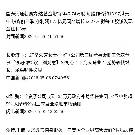
国泰海通获易方;达基金增持!445.74万股 每股作价约15.97港元
中,触媒前三季;净利润1.73亿元同比增长52.27% 拟每10股派发现
金红利3元
封面新闻
2026-04-26 18:51:56
长龄液压：,选举朱芳女士担<任>公司第三届董事会职工代表董
事
【银河<食>饮—刘光意】公司点评丨海天味业 ：逆势较快增
长，龙头韧性彰显
中国新闻网
2026-05-06 07:49:56
st华.鹏：全资子公司收到465万元政府补助
华住集团-‘s’盘中涨超
5% 大摩料公司三季度业绩胜市场预期
闪电新闻
2026-05-03 12:05:56
沙特.王储.寻求改善自身形象，与美国企业界高管会面
问界m,8纯