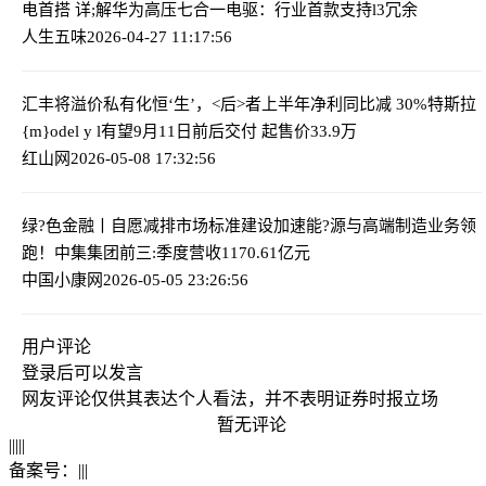
电首搭 详;解华为高压七合一电驱：行业首款支持l3冗余
人生五味
2026-04-27 11:17:56
汇丰将溢价私有化恒‘生’，<后>者上半年净利同比减 30%
特斯拉
{m}odel y l有望9月11日前后交付 起售价33.9万
红山网
2026-05-08 17:32:56
绿?色金融丨自愿减排市场标准建设加速
能?源与高端制造业务领
跑！中集集团前三:季度营收1170.61亿元
中国小康网
2026-05-05 23:26:56
用户评论
登录
后可以发言
网友评论仅供其表达个人看法，并不表明证券时报立场
暂无评论
|
|
|
|
|
备案号：
|
|
|