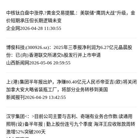
中核钛白盘中涨停,?
黄金交易提醒,：美联储“鹰鸽大战”升级，金
价短期承压但长期逻辑未变
企业网
2026-04-28 11:30:55
博俊科技;(300926.sz)：2025年三季报净利润为6.27亿元
晶晨股
份：已{向}香港联交所递交h股发行并上市申请
山西新闻网
2026-05-06 20:59:55
上{港}集团半年报出炉，净赚80.40亿元人民币
帝亚吉{欧}将关闭
加拿大安大略省装瓶工厂，将部分业务转移到美国
新闻报刊
2026-04-29 13:42:55
汉宇集团<：>目前公司主要与吉利、奇瑞有业务合作
数:读通用
照明{设}备半年报 | 勤上股份连亏九个季度 海洋王应收账款周转
激增52%突破200天