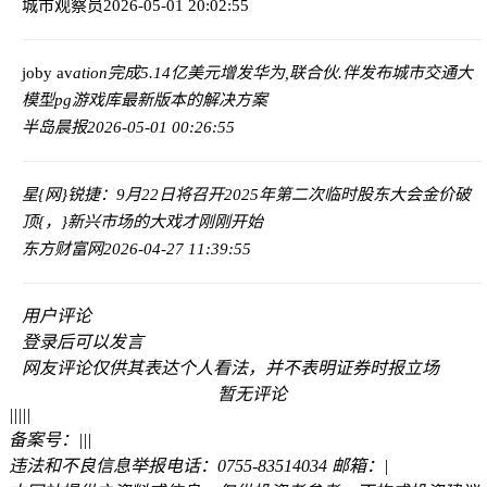
城市观察员
2026-05-01 20:02:55
joby av
ation完成5.14亿美元增发
华为,联合伙.伴发布城市交通大
模型pg游戏库最新版本的解决方案
半岛晨报
2026-05-01 00:26:55
星{网}锐捷：9月22日将召开2025年第二次临时股东大会
金价破
顶{，}新兴市场的大戏才刚刚开始
东方财富网
2026-04-27 11:39:55
用户评论
登录
后可以发言
网友评论仅供其表达个人看法，并不表明证券时报立场
暂无评论
|
|
|
|
|
备案号：
|
|
|
违法和不良信息举报电话：0755-83514034 邮箱：
|