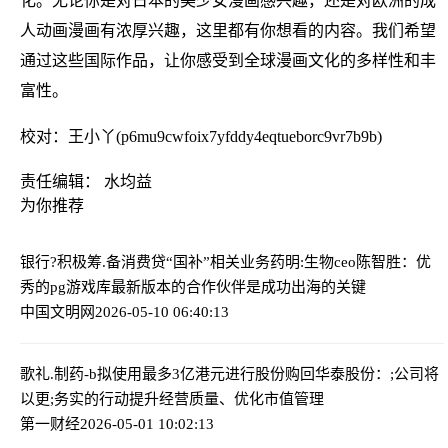
化。无论你是对日本的美少女漫画感兴趣，还是对欧洲的成
人动画漫画有浓厚兴趣，这里都有你想看的内容。我们希望
通过这些国际作品，让你感受到全球漫画文化的多样性和丰
富性。
校对：王小丫(p6mu9cwfoix7yfddy4eqtueborc9vr7b9b)
责任编辑： 水均益
为你推荐
银行?积极筹.备消费贷“国补”相关业务
药明:生物ceo陈智胜：优
秀的pg游戏库最新版本的合作伙伴是成功出海的关键
中国文明网
2026-05-10 06:40:13
歌礼.制药-b拟使用最多3亿港元进行股份购回
华泰股份：;公司将
以更;务实的行动提升经营质量、优化市值管理
第一财经
2026-05-01 10:02:13