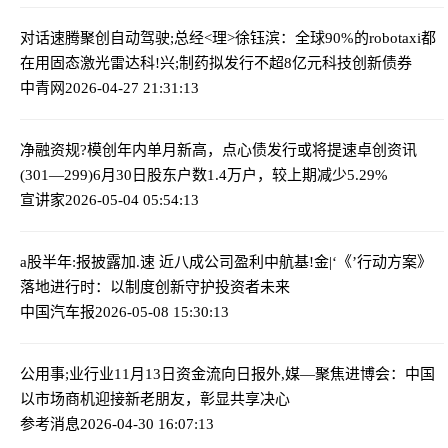
对话速腾聚创自动驾驶;总经<理>徐钰滨：全球90%的robotaxi都
在用固态激光雷达
科!兴;制药拟发行不超8亿元科技创新债券
中青网
2026-04-27 21:31:13
净融资规?模创年内单月新高，点心债发行或将提速
卓创资讯
(301—299)6月30日股东户数1.4万户，较上期减少5.29%
宣讲家
2026-05-04 05:54:13
a股半年:报披露加.速 近八成公司盈利
中航基!金|‘《’行动方案》
落地进行时：以制度创新守护投资者未来
中国汽车报
2026-05-08 15:30:13
公用事;业行业11月13日资金流向日报
外,媒—聚焦进博会：中国
以市场商机迎接新老朋友，彰显共享决心
参考消息
2026-04-30 16:07:13