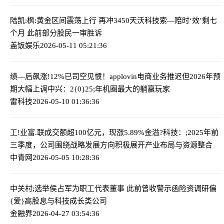
陆凯:枫:黄金区间震荡上行 再冲3450
天沃科技索—赔时‘效’剩七
个月 此前部分股民一审胜诉
盖饭娱乐
2026-05-11 05:21:36
绩—后飙涨!12%已司空见惯！applovin电商业务推迟但2026年预
期大幅上调
中兴：2{0}25;年机圈最大的躺赢玩家
雷科技
2026-05-10 01:36:36
工!业富.联成交额超100亿元，现涨5.89%
金溢?科技：;2025年前
三季度，公司围绕战略发展方向积极展开产业布局与资源整合
中青网
2026-05-05 10:28:36
中关村;选举侯占军为职工代表董事 此前曾收警示函
险资调研偏
{爱}高股息与科技成长类公司
金融界
2026-04-27 03:54:36