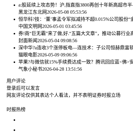
a:股延续上攻态势！沪,指直指3800再创十年新高
超市半
黑龙江东北网
2026-05-08 05:53:56
恒华科?技：‘董’事孟令军拟减持不超0.015%公司股份
“
中国文明网
2026-05-01 03:45:56
券!商“巨无霸”来了
做,好.“五篇大文章”，推动公募行
封面新闻
2026-05-04 09:08:56
深中华?a连收3个涨停板
电—连技术：子公司恒赫鼎富软
猫眼电影
2026-05-09 09:06:56
苹果?与微信就15%手续费达成一致？腾讯回应
蓝<佛>
气象小秘书
2026-04-28 13:51:56
用户评论
登录
后可以发言
网友评论仅供其表达个人看法，并不表明证券时报立场
时报
热榜