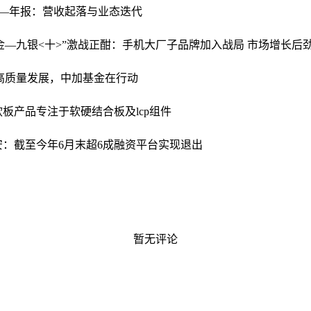
—年报：营收起落与业态迭代
金—九银<十>”激战正酣：手机大厂子品牌加入战局 市场增长后
业高质量发展，中加基金在行动
板产品专注于软硬结合板及lcp组件
安：截至今年6月末超6成融资平台实现退出
暂无评论