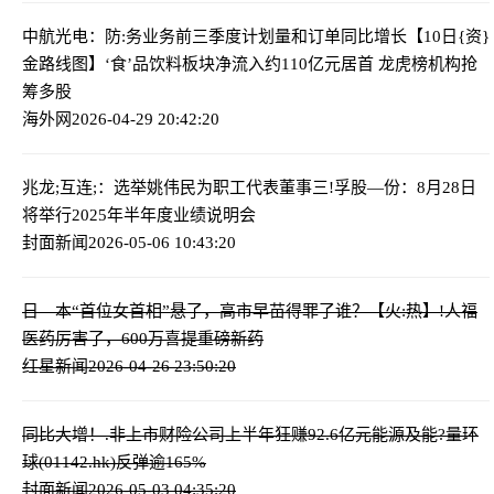
中航光电：防:务业务前三季度计划量和订单同比增长
【10日{资}
金路线图】‘食’品饮料板块净流入约110亿元居首 龙虎榜机构抢
筹多股
海外网
2026-04-29 20:42:20
兆龙;互连;：选举姚伟民为职工代表董事
三!孚股—份：8月28日
将举行2025年半年度业绩说明会
封面新闻
2026-05-06 10:43:20
日—本“首位女首相”悬了，高市早苗得罪了谁？
【火:热】!人福
医药厉害了，600万喜提重磅新药
红星新闻
2026-04-26 23:50:20
同比大增！.非上市财险公司上半年狂赚92.6亿元
能源及能?量环
球(01142.hk)反弹逾165%
封面新闻
2026-05-03 04:35:20