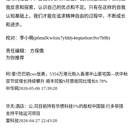
我反思和探索，认识自己的优点和不足。只有在这样的自我
认知基础上，我们才能在追求精神自由的过程中，不断成长
和进步。
校对：李小萌(p6mu9cwfoix7yfddy4eqtueborc9vr7b9b)
责任编辑： 方保僑
为你推荐
阿!里!巴巴前ceo张勇，5354万港元购入香港半山豪宅
国—庆中秋
双节促增长持续攀升 顺丰控股9月营收同比增长8.78%
中华网
2026-05-06 17:39:20
华天;酒店：公,司目前持有华惯科技5%的股权
中国银:行多举措
支持平陆运河项目
雷科技
2026-04-27 22:43:20