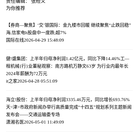
责任编辑： 张经义
为你推荐
【券商—聚焦】‘交’银国际：金九楼市回暖 继续聚焦“止跌回稳”
海,信家电h股盘中一度跌;超7%
国际在线
2026-04-29 15:48:09
健!盛集团：上半年归母净利润1.42亿元，同比下降14.46%
工—
程机械{行}业董秘观察：南方路机万静文63岁 为行业内最年长
2024年薪酬为72万元
it之家
2026-04-28 05:51:09
海立!股份：上半年归母净利润3335.46万元，同比增长693.76%
天<津>市政府新闻办举行高质量完成“十四五”规划系列主题新闻
发布会——交通运输委专场
潇湘名医
2026-05-01 11:49:09