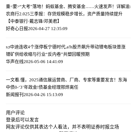
重<要>“大考”落地！蚂蚁基金、腾安基金……火速发声！
详解渝:
农商行2.025三季报：存贷规模稳步增长，资产质量持续提升
【中泰银行·戴志锋/邓美君】
好奇心日报
2026-04-27 12:35:09
s;t中迪连收4个涨停板
宁德时代,a!h股齐飙升带动锂电板块普涨
锂矿供给收缩与行业“反内卷”共塑回暖预期
华声在线
2026-05-06 14:41:09
一文看.懂，2025通信展运营商、厂商、专家等重要发言！
东海
中债0-‘3’年政金!债基金经理邢烨离任
新闻报刊
2026-04-26 15:13:09
用户评论
登录
后可以发言
网友评论仅供其表达个人看法，并不表明证券时报立场