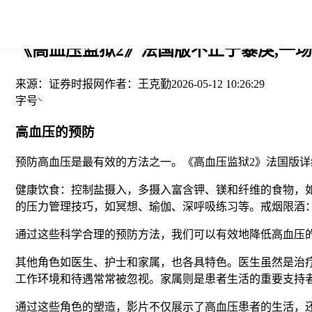
您当前的位置： > >
《高血压监狱2》法国版不止于暴戾,一场关
来源：
证券时报网
作者：
王克勤
2026-05-12 10:26:29
字号
高血压的预防
预防高血压是最有效的方法之一。《高血压监狱2》法国版
健康饮食：控制盐摄入，多摄入富含钾、镁和纤维的食物，如
的压力管理技巧，如冥想、瑜伽、深呼吸练习等。戒烟限酒
通过这些科学合理的预防方法，我们可以有效地降低高血压
其他角色如医生、护士和家属，也各具特色。医生虽然是治
工作环境和待遇常常被忽视。家属则是患者生活的重要支持
通过这些角色的塑造，影片不仅展示了高血压患者的生活，