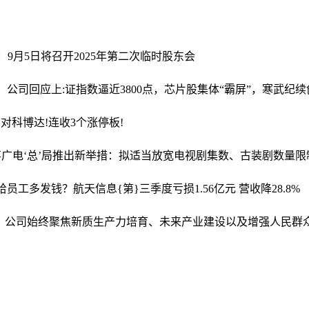
体：9月5日将召开2025年第二次临时股东会
”，公司回应
上:证指数逼近3800点，芯片股集体“霸屏”，寒武纪
反对
科博达!连收3个涨停板!
事
广电‘总’局推出新举措：拟适当放宽电视剧集数、古装剧数量限
想给员工多发钱？
航天信息{第}三季度亏损1.56亿元 营收降28.8%
行：公司始终聚焦新质生产力培育、未来产业建设以及增强人民群