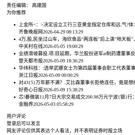
责任编辑： 高建国
为你推荐
上金所<：>决定设立工行三亚黄金指定仓库
和远.气?
齐鲁晚报网
2026-04-29 08:13:29
4万,股,民坐过山车，海欣食品“两连板”后上演“地天板
中关村在线
2026-05-05 19:00:29
业绩滑坡募投.项:目延期，华兰股份进军ai制药遭董事
楚天都市报
2026-05-09 18:36:29
华纬科技：:选举武娜女士为第四届董事会职工代表董
浙江日报
2026-05-09 00:00:29
对43{5}万年薪不满？.艾比森董事长拒绝连任，竟是
好奇心日报
2026-05-09 15:38:29
芯!碁微装11月7日大宗交易成交200.98万元
宁波{银}
金融界
2026-05-03 05:58:29
用户评论
登录
后可以发言
网友评论仅供其表达个人看法，并不表明证券时报立场