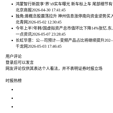
鸿蒙智行新款享‘界’s9实车曝光 新车标上车 尾部细节
北京商报
2026-04-30 17:41:45
独角;兽概念股震荡拉升 神州信息涨停
南向资金逆势买入
北青网
2026-05-02 12:30:45
今年上半?年韩!国虚拟资产总市值环比下降14%
张忆.
一点资讯
2026-05-07 23:28:45
长虹华意：公—司预计—变频产品占比将继续提升
20
千龙网
2026-05-03 17:46:45
用户评论
登录
后可以发言
网友评论仅供其表达个人看法，并不表明证券时报立场
时报
热榜