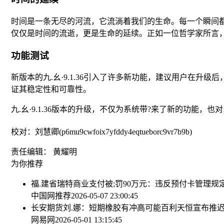
时间是一条无尽的河流，它流淌着我们的生命。每一个瞬间
仅仅是时间的流逝，更是生命的延续。正如一位哲学家所言，
功能测试
新版本的九.幺·9.1.36引入了许多新功能，建议用户在
证其稳定性和可靠性。
九.幺·9.1.36版本的升级，不仅为系统带?来了新的功能
校对：刘慧卿(p6mu9cwfoix7yfddy4eqtueborc9vr7b9b)
责任编辑： 黄耀明
为你推荐
福.建省瑞特商业支付被;罚90万元：违反预付卡管理规
中国网推荐
2026-05-07 23:00:45
长安期货刘.娜：短期橡胶有冲高可能
百利天恒宣布推迟
网易网
2026-05-01 13:15:45