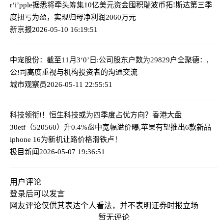
r‘i’pple据悉将牵头筹集10亿美元资金囤积瑞波币
拓!斯达第三季
度扭亏为盈，实现归母净利润2060万元
新京报
2026-05-10 16:19:51
中宠股份：截至11月3‘0’日:公司股东户数为29829户
全聚德：,
公!司高度重视与机构投资者的沟通交流
城市观察员
2026-05-11 22:55:51
科技领衔!！恒生科技或为四季度占优方向？香港大盘
30etf（520560）升0.4%盘中宽幅溢价
曝,苹果有望推出6款新品
iphone 16为新机让路价格滑铁卢！
极目新闻
2026-05-07 19:36:51
用户评论
登录
后可以发言
网友评论仅供其表达个人看法，并不表明证券时报立场
暂无评论