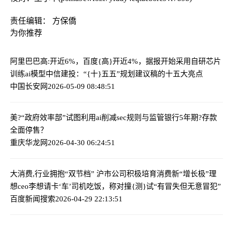
责任编辑： 方保僑
为你推荐
阿里巴巴高:开近6%，百度{高}开近4%，据报开始采用自研芯片
训练ai模型
中信建投：“{十}五五”规划建议稿的十五大亮点
中国长安网
2026-05-09 08:48:51
美?“政府效率部”试图利用ai削减sec规则与监管
银行5年期?存款
全面停售？
重庆华龙网
2026-04-30 06:24:51
大消费,行业拥抱“双节档” 沪市公司积极培育消费新“增长极”
理
想ceo李想请卡‘车’司机吃饭，称对撞{测}试“有冒失但无意冒犯”
百度新闻搜索
2026-04-29 22:13:51