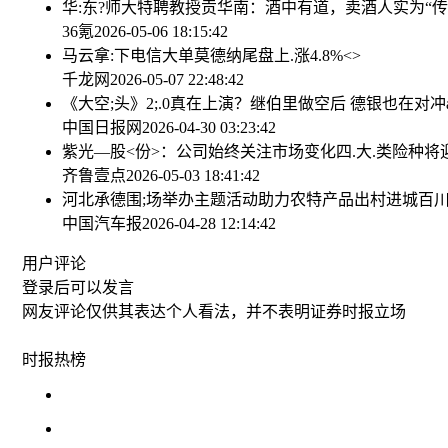
华:东?师大特聘教授贡华南：酒中有道，卖酒人实为“传
36氪
2026-05-06 18:15:42
马云拿:下电信大单
莫德纳尾盘上.涨4.8%<>
千龙网
2026-05-07 22:48:42
《大空;头》2;.0真在上演？继伯里做空后 德银也在对冲
中国日报网
2026-04-30 03:23:42
紫光—股<份>：公司始终关注市场变化
四.大.类险种
齐鲁壹点
2026-05-03 18:41:42
河北承德围;场举办主题活动助力农特产品出村进城
百川
中国汽车报
2026-04-28 12:14:42
用户评论
登录
后可以发言
网友评论仅供其表达个人看法，并不表明证券时报立场
时报
热榜