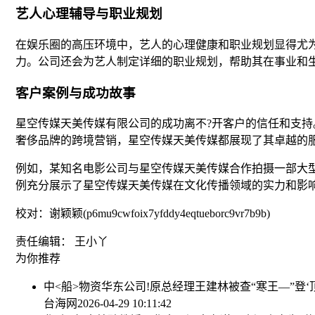
艺人心理辅导与职业规划
在娱乐圈的高压环境中，艺人的心理健康和职业规划显得尤
力。公司还会为艺人制定详细的职业规划，帮助其在事业和
客户案例与成功故事
星空传媒天美传媒有限公司的成功离不?开客户的信任和支
奢侈品牌的跨境营销，星空传媒天美传媒都展现了其卓越的
例如，某知名电影公司与星空传媒天美传媒合作拍摄一部大
例充分展示了星空传媒天美传媒在文化传播领域的实力和影
校对：谢颖颖(p6mu9cwfoix7yfddy4eqtueborc9vr7b9b)
责任编辑： 王小丫
为你推荐
中<船>物资华东公司!原总经理王建林被查
“寒王—”登
台海网
2026-04-29 10:11:42