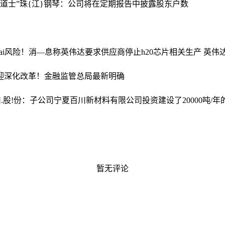
道士”
珠{江}钢琴：公司将在定期报告中披露股东户数
ai风险！
消—息称英伟达要求供应商停止h20芯片相关生产 英伟达
将迎深化改革！金融监管总局最新明确
.股!份：子公司宁夏百川新材料有限公司投资建设了20000吨/
暂无评论