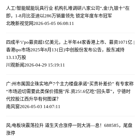
人工!智能赋能玩具行业 机构扎堆调研八家公司
“,金!九银十”在
即，1-8月比亚迪以286万销量领先 锁定年度车市冠军
北晚新视觉网
2026-05-05 06:08:11
四成半‘i’po募资超1亿美元，上半年44家香港上市、募资1071亿 |
香港ipo市场2025年
8月13{日}中创股份发布公告，股东减持
13.13万股
川观新闻
2026-04-29 15:19:11
广:州市属国企珠实地产7个主力楼盘承诺“买贵补差价” 有专家称
“市场迫切需要此类保价措施”
斥.资25!.6亿吃“回头草”，宁德时
代控股江西升华有何图谋？
南风窗
2026-05-03 14:07:11
风;电板块震荡拉升 道生天合涨停
一则大消—息！688585，尾盘
涨停