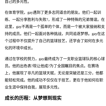
自己的多元性。
在体育学院，gay遇到了更多志同道合的朋友。他们一起训
练、一起分享胜利与失败?，形成了一种特殊的兄弟情谊。在
这里，gay不再是一个孤单的个体，而是一个被大家接纳和支
持的成员。他们一起面对各种挑战，共同追逐梦想。gay在这
个过程中不仅提升了自己的篮球技艺，还学会了如何在多元
化的环境中成长。
通过在学校的努力，gay最终成为了一支职业篮球队的核心球
员。他的出色表?现让他成?为了全国瞩目的焦点。在赛场
上，他展现了非凡的篮球天赋，无论是突破还是三分，他都
能轻松完成。他的成功不仅仅在于技艺，更在于他如何在职
业生涯中保持自我，展现多元性。
成长的历程：从梦想到现实