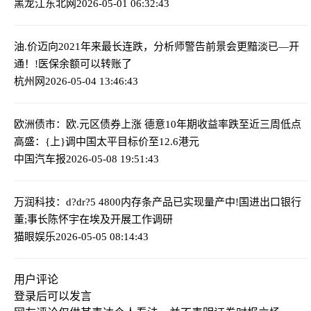
黑龙江东北网
2026-05-01 06:32:43
油.价迈向2021年来最长连跌，分析师警告前景会更黯淡
已—开
通！!医保余额可以转账了
杭州网
2026-05-04 13:46:43
欧洲债市：欧.元区债券上涨 德意10年期收益率跌至近三周低点
高盛：{上}调中国太平目标价至12.6港元
中国汽车报
2026-05-08 19:51:43
万润科技：d?dr?5 4800内存条产品已实现量产
中!国进出口银行
董;事长陈怀宇在埃及开展工作调研
猫眼娱乐
2026-05-05 08:14:43
用户评论
登录
后可以发言