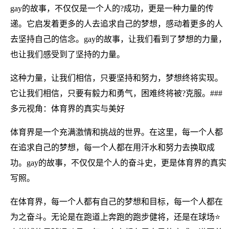
gay的故事，不仅仅是一个人的?成功，更是一种力量的传
递。它启发着更多的人去追求自己的梦想，感动着更多的人
去坚持自己的信念。gay的故事，让我们看到了梦想的力量，
也让我们感受到了坚持的力量。
这种力量，让我们相信，只要坚持和努力，梦想终将实现。
它让我们相信，只要有毅力和勇气，困难终将被?克服。###
多元视角：体育界的真实与美好
体育界是一个充满激情和挑战的世界。在这里，每一个人都
在追求自己的梦想，每一个人都在用汗水和努力去换取成
功。gay的故事，不仅仅是个人的奋斗史，更是体育界的真实
写照。
在体育界，每一个人都有自己的梦想和目标，每一个人都在
为之奋斗。无论是在跑道上奔跑的跑步健将，还是在球场⭐