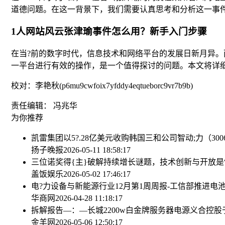
道德问题。在这一背景下，我们需要认真思考和分析这一事
1人网站风云张津瑜事件怎么用？新手入门步骤
在当?前的数字时代，信息技术和网络平台的发展日新月异。
一平台进行有效的操作，是一个值得探讨的问题。本文将详
校对：李艳秋(p6mu9cwfoix7yfddy4eqtueborc9vr7b9b)
责任编辑： 冯兆华
为你推荐
凯雷集团以5?.28亿美元收购韩国三和公司
智动;力（30
扬子晚报
2026-05-11 18:58:17
三位诺奖得{主}破解持续增长谜题，技术创新与开放是“
盖饭娱乐
2026-05-02 17:46:17
电?力设备与新能源行业12月第1周周报-工信部推进电
华商网
2026-04-28 11:18:17
拆解报告—：—长城2200w白金牌服务器电源
义合控股于
金羊网
2026-05-06 12:50:17