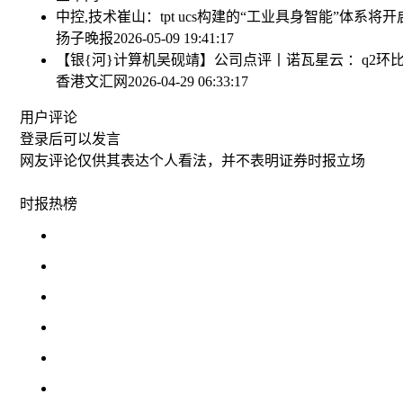
中控,技术崔山：tpt ucs构建的“工业具身智能”体系将开
扬子晚报
2026-05-09 19:41:17
【银{河}计算机吴砚靖】公司点评丨诺瓦星云 ：q2
香港文汇网
2026-04-29 06:33:17
用户评论
登录
后可以发言
网友评论仅供其表达个人看法，并不表明证券时报立场
时报
热榜