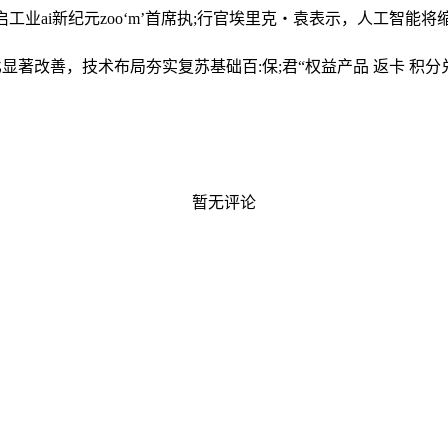
启工业ai新纪元
zoo‘m’首席执;行官埃里克・袁表示，人工智能
环比显著改善，技术布局夯实复苏基础
百:保;君“权益产品 返卡 积
暂无评论