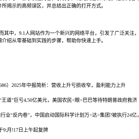
件所揭示的高频误区，并总结出正确的打开方式。
而其中，9.1人网站作为一个新兴的网络平台，引发了广泛关注
细介绍从零基础到实践的步骤，帮助你快速上手。
0686）2025年中报简析：营收上升亏损收窄，盈利能力上升
王道”
巨亏4,50亿美元，美国农民<眼>巴巴等待特朗普政府救济
池行业“反内卷”，中国启动国际科学计划
万<达>集团?被执行24
9;月!17日上午起复牌