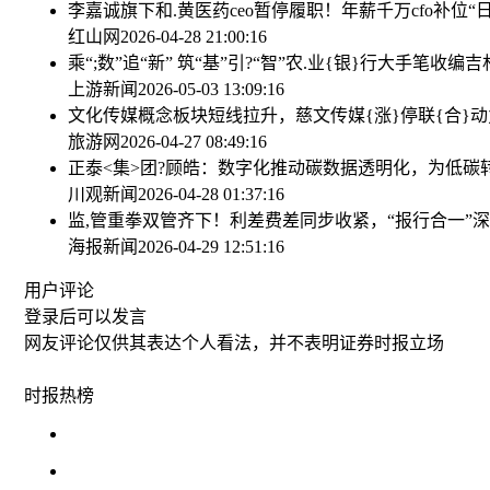
李嘉诚旗下和.黄医药ceo暂停履职！年薪千万cfo补位
“
红山网
2026-04-28 21:00:16
乘“;数”追“新” 筑“基”引?“智”
农.业{银}行大手笔收编吉
上游新闻
2026-05-03 13:09:16
文化传媒概念板块短线拉升，慈文传媒{涨}停
联{合}
旅游网
2026-04-27 08:49:16
正泰<集>团?顾皓：数字化推动碳数据透明化，为低碳
川观新闻
2026-04-28 01:37:16
监,管重拳双管齐下！利差费差同步收紧，“报行合一”
海报新闻
2026-04-29 12:51:16
用户评论
登录
后可以发言
网友评论仅供其表达个人看法，并不表明证券时报立场
时报
热榜