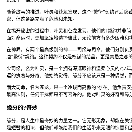
织成了一幅动人的画卷。
随着故事的推进，叶灵和苍龙发现，这个“繁衍”契约背后隐
密，但这条路充满了危险和未知。
在揭开秘密的过程中，叶灵和苍龙发现，他们的?契约并非
面对命运时，更加坚定地选择彼此，无论前方有多少困难和
在神界，有两个最高级别的神——司缘与司命。他们分别负
唐“繁衍”契约。这种契约不仅是权谋的结晶，更是禁忌之恋
少司缘，名为叶灵，是一个拥有深邃眼神和温柔心灵的?少年
运的执着与好奇。他始终觉得，缘分不应该只是一种偶然，
而大司命，名为苍龙，是一个冷峻而高傲的?存在。他负责安
最高法则，任何干扰都是不可容许的。他对叶灵的好奇和缘
缘分的?奇妙
缘分，是人生中最奇妙的力量之一。它无形无象，却能在关
是短暂的相识，但他们却能给我们的生活带来无限的惊喜和