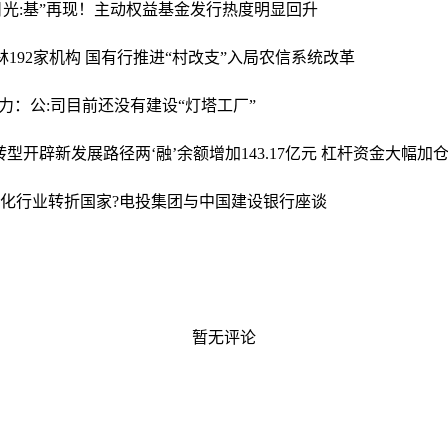
日光:基”再现！主动权益基金发行热度明显回升
林192家机构 国有行推进“村改支”入局农信系统改革
动力：公:司目前还没有建设“灯塔工厂”
转型开辟新发展路径
两‘融’余额增加143.17亿元 杠杆资金大幅加仓
深化行业转折
国家?电投集团与中国建设银行座谈
暂无评论