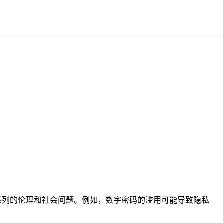
系列的伦理和社会问题。例如，数字密码的滥用可能导致隐私