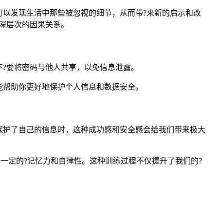
可以发现生活中那些被忽视的细节，从而带?来新的启示和改
种深层次的因果关系。
不?要将密码与他人共享，以免信息泄露。
望能帮助你更好地保护个人信息和数据安全。
保护了自己的信息时，这种成功感和安全感会给我们带来极大
一定的?记忆力和自律性。这种训练过程不仅提升了我们的?