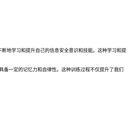
。
不断地学习和提升自己的信息安全意识和技能。这种学习和提
具备一定的记忆力和自律性。这种训练过程不仅提升了我们