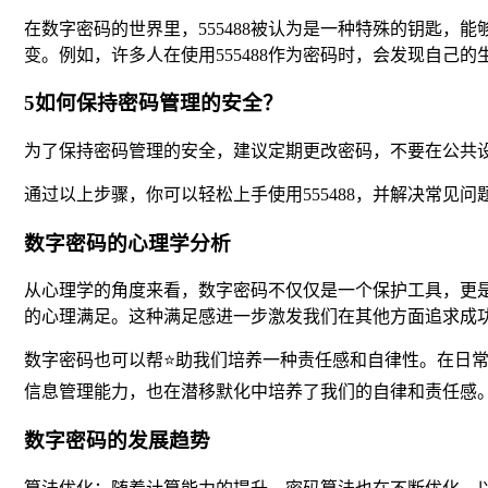
在数字密码的世界里，555488被认为是一种特殊的钥匙
变。例如，许多人在使用555488作为密码时，会发现自己
5如何保持密码管理的安全？
为了保持密码管理的安全，建议定期更改密码，不要在公共设
通过以上步骤，你可以轻松上手使用555488，并解决常见
数字密码的心理学分析
从心理学的角度来看，数字密码不仅仅是一个保护工具，更
的心理满足。这种满足感进一步激发我们在其他方面追求成
数字密码也可以帮⭐助我们培养一种责任感和自律性。在日常
信息管理能力，也在潜移默化中培养了我们的自律和责任感
数字密码的发展趋势