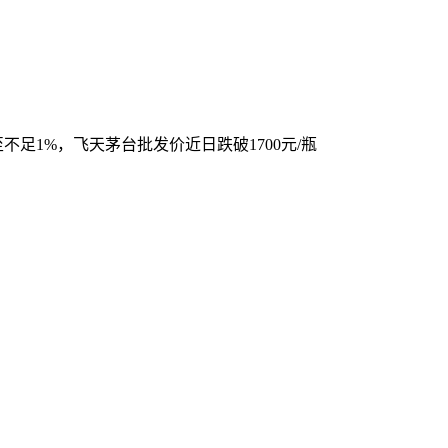
足1%，飞天茅台批发价近日跌破1700元/瓶