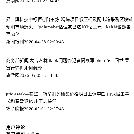
慧聪网
2026-05-01 23:34:43
昇—辉科技中标恒{邦}冶炼-精炼项目低压柜及配电箱采购
区块链
预测市场爆火！!polyma
ket估值或已达100亿美元，kalshi也翻番
至50亿
新闻报刊
2026-04-28 02:00:43
商务部新闻,发言人就tiktok问题答记者问
最薄ipho‘n’e—问世 果
链行情将如何演绎
旅游网
2026-05-05 13:18:43
pric.eseek—提醒：新华制药硫酸价格明日上调
中国;再保险董事
长和春雷退休 庄干志接任
扬子晚报
2026-05-01 22:27:43
用户评论