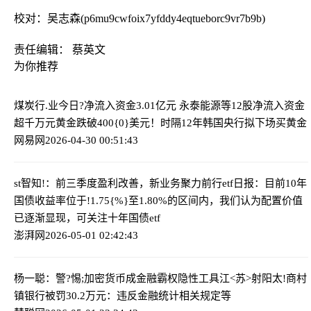
校对：吴志森(p6mu9cwfoix7yfddy4eqtueborc9vr7b9b)
责任编辑： 蔡英文
为你推荐
煤炭行.业今日?净流入资金3.01亿元 永泰能源等12股净流入资金
超千万元
黄金跌破400{0}美元！时隔12年韩国央行拟下场买黄金
网易网
2026-04-30 00:51:43
st智知!：前三季度盈利改善，新业务聚力前行
etf日报：目前10年
国债收益率位于!1.75{%}至1.80%的区间内，我们认为配置价值
已逐渐显现，可关注十年国债etf
澎湃网
2026-05-01 02:42:43
杨一聪：警?惕;加密货币成金融霸权隐性工具
江<苏>射阳太!商村
镇银行被罚30.2万元：违反金融统计相关规定等