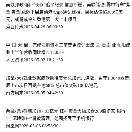
美联邦政<府>“长假”追平纪录 信息断崖，美联储也“雾中行车”
紫
金:黄金国;际下周启动港股ipo簿记建档，目标估值超300亿美
元，或将成今年香港第二大上市项目
秀目传媒
2026-04-29 06:00:30
中‘国’天!楹：完成注册资本工商变更登记
聚焦‘主’责主;业 恒顺醋
业上半年营收同比增长12.03%
人民资讯
2026-05-02 18:21:30
加拿{大}就业数据疲软助推美元兑加元六连涨，暂守1.3840
西普:
尼上市次日再飙升逾68% 总市值突破100亿港元
南方周末
2026-05-05 04:42:30
两融{余}额增加107.33亿元 杠杆资金大幅加仓289股
多家!银行
“—沉睡账户”将被清理，范围拓展至手机银行
凤凰网
2026-05-08 08:58:30