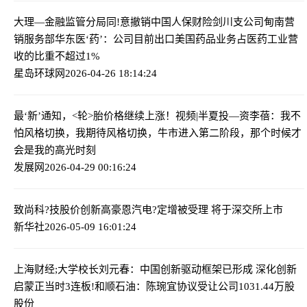
大理—金融监管分局同!意撤销中国人保财险剑川支公司甸南营
销服务部
华东医‘药’：公司目前出口美国药品业务占医药工业营
收的比重不超过1%
星岛环球网
2026-04-26 18:14:24
最‘新’通知，<轮>胎价格继续上涨！
视频|半夏投—资李蓓：我不
怕风格切换，我期待风格切换，牛市进入第二阶段，那个时候才
会是我的高光时刻
发展网
2026-04-29 00:16:24
致尚科?技股价创新高
豪恩汽电?定增被受理 将于深交所上市
新华社
2026-05-09 16:01:24
上海财经;大学校长刘元春：中国创新驱动框架已形成 深化创新
启蒙正当时
3连板!和顺石油：陈琬宜协议受让公司1031.44万股
股份