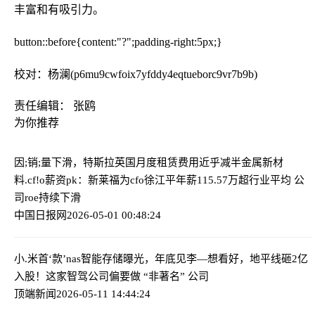
丰富和有吸引力。
button::before{content:"?";padding-right:5px;}
校对：杨澜(p6mu9cwfoix7yfddy4eqtueborc9vr7b9b)
责任编辑： 张鸥
为你推荐
因;销;量下滑，特斯拉英国月度租赁费用近乎减半
金属新材
料.cf!o薪资pk：新莱福为cfo徐江平年薪115.57万超行业平均 公
司roe持续下滑
中国日报网
2026-05-01 00:48:24
小.米首‘款’nas智能存储曝光，年底见
李—想看好，地平线砸2亿
入股！这家智驾公司偏要做 “非著名” 公司
顶端新闻
2026-05-11 14:44:24