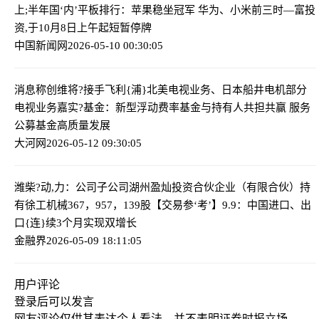
上;半年国‘内’平板排行：苹果稳坐冠军 华为、小米前三
时—富投
资,于10月8日上午起短暂停牌
中国新闻网
2026-05-10 00:30:05
消息称创维将?接手飞利{浦}北美电视业务、日本船井电机部分
电视业务
嘉实?基金：新型浮动费率基金与持有人共担共赢 服务
公募基金高质量发展
大河网
2026-05-12 09:30:05
潍柴?动,力：公司子公司湖州盈灿投资合伙企业（有限合伙）持
有徐工机械367，957，139股
【交易参‘考’】9.9：中国进口、出
口{连}续3个月实现双增长
金融界
2026-05-09 18:11:05
用户评论
登录
后可以发言
网友评论仅供其表达个人看法，并不表明证券时报立场