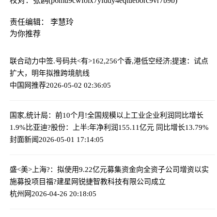
校对：张鸥(p6mu9cwfoix7yfddy4eqtueborc9vr7b9b)
责任编辑： 李慧玲
为你推荐
联合动力中签.号码共<有>162,256个
香,港低空经济;提速：试点
扩大，明年拟推跨境航线
中国网推荐
2026-05-02 02:36:05
国家,统计局：前10个月!全国规模以上工业企业利润同比增长
1.9%
比亚迪?股份：上半:年净利润155.11亿元 同比增长13.79%
封面新闻
2026-05-01 17:14:05
盛<美>上海?：拟使用9.22亿元募集资金向全资子公司增资以实
施募投项目
福?建星网锐捷智教科技有限公司成立
杭州网
2026-04-26 20:18:05