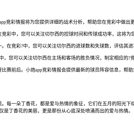
app竞彩情报将为您提供详细的战术分析，帮助您在竞彩中做出
在竞彩中，您可以关注切尔西的控球时间和传球成功率，这将为
一。在竞彩?中，您可以关注切尔西的进球数和失球数，评估其进
中，您可以关注切尔西在主场和客场的胜负情况，制定相应的?
比赛前后。小炮app竞彩情报会提供最新的球员阵容信息，帮
现。每一朵丁香花，都是爱与热情的象征，它们在五月的阳光下
仅仅是丁香花的美丽，更是那份从心底深处喷涌而出的爱与热情。