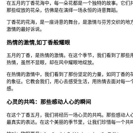
在五月的丁香花海中，每一朵花都是一个独特的故事。它们
那些绽放的花朵，仿佛是在演绎一场永恒的诗意舞蹈。
丁香花的花海，是一座诗意的舞台，是激情与芬芳交织的地
激情的最好诉说。
热情的激情,如丁香般耀眼
五月的丁香，是热情的激情。在这个季节，我们看到了那些
热情，虽然不显眼，却在风中耀眼地绽放。
在热情的激情中，我们看到了那份坚定的力量，如同丁香的
的象征。它教会我们，用心去感受生活，用热情去面对每一
感。
心灵的共鸣：那些感动人心的瞬间
在这个丁香五月，我们将经历一场心灵的共鸣。那些感动人
最真实的表达。在这个美丽的季节里，让我们珍惜每一个共