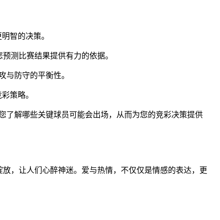
更明智的决策。
您预测比赛结果提供有力的依据。
攻与防守的平衡性。
竞彩策略。
助您了解哪些关键球员可能会出场，从而为您的竞彩决策提供
绽放，让人们心醉神迷。爱与热情，不仅仅是情感的表达，更