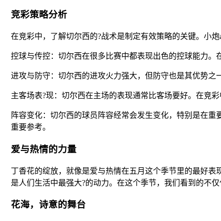
竞彩策略分析
在竞彩中，了解切尔西的?战术是制定有效策略的关键。小炮
控球与传控：切尔西在很多比赛中都表现出色的控球能力。
进攻与防守：切尔西的进攻火力强大，但防守也是其优势之
主客场表?现：切尔西在主场的表现通常比客场要好。在竞彩
阵容变化：切尔西的球员阵容经常会发生变化，特别是在重要
重要参考。
爱与热情的力量
丁香花的绽放，就像是爱与热情在五月这个季节里的最好表
是人们生活中最强大?的动力。在这个季节，我们看到的不
花海，诗意的舞台