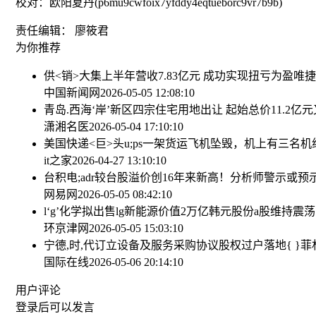
校对：欧阳夏丹(p6mu9cwfoix7yfddy4eqtueborc9vr7b9b)
责任编辑： 廖筱君
为你推荐
供<销>大集上半年营收7.83亿元 成功实现扭亏为盈
唯捷
中国新闻网
2026-05-05 12:08:10
青岛.西海‘岸’新区四宗住宅用地出让 起始总价11.2亿元
潇湘名医
2026-05-04 17:10:10
美国快递<巨>头u;ps一架货运飞机坠毁，机上有三名机
it之家
2026-04-27 13:10:10
台积电;adr较台股溢价创16年来新高！分析师警示或预
网易网
2026-05-05 08:42:10
l‘g’化学拟出售lg新能源价值2万亿韩元股份
a股维持震荡
环京津网
2026-05-05 15:03:10
宁德,时,代订立设备及服务采购协议
股权过户落地{ }
国际在线
2026-05-06 20:14:10
用户评论
登录
后可以发言