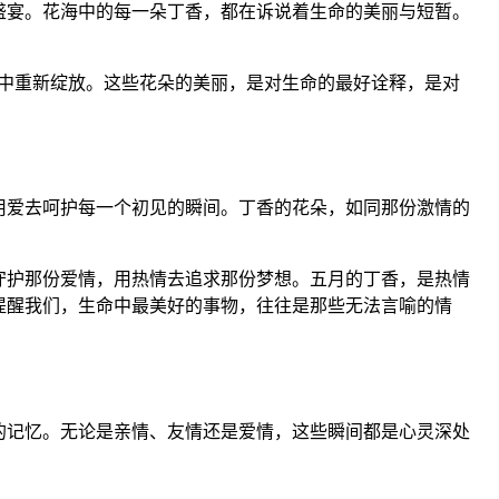
盛宴。花海中的每一朵丁香，都在诉说着生命的美丽与短暂。
中重新绽放。这些花朵的美丽，是对生命的最好诠释，是对
用爱去呵护每一个初见的瞬间。丁香的花朵，如同那份激情的
守护那份爱情，用热情去追求那份梦想。五月的丁香，是热情
提醒我们，生命中最美好的事物，往往是那些无法言喻的情
的记忆。无论是亲情、友情还是爱情，这些瞬间都是心灵深处