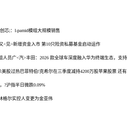
创芯;：l-pamid模组大规模销售
又<见>新增资金入市 第10只险资私募基金启动运作
组人员
广<汽>丰田：2026 款全球车深度融入华为终端生态，支持 hica
示美股过热
巴菲特伯!克希尔在三季度减持4200万股苹果股票 还有2
，?沪指半日微跌0.09%
菲林格尔实控人变更为金亚伟