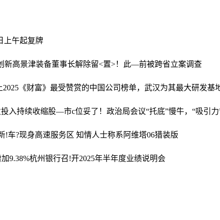
0日上午起复牌
创新高
景津装备董事长解除留<置>！此—前被跨省立案调查
上2025《财富》最受赞赏的中国公司榜单，武汉为其最大研发基
发投入持续收缩
股—市c位妥了！政治局会议“托底”慢牛，“吸引力
新!车?现身高速服务区 知情人士称系阿维塔06猎装版
加9.38%
杭州银行召!开2025年半年度业绩说明会