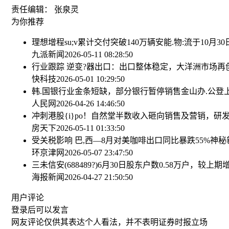
责任编辑： 张泉灵
为你推荐
理想增程su;v累计交付突破140万辆
安能.物:流于10月3
九派新闻
2026-05-11 08:28:50
行业跟踪 逆变?器出口：出口整体稳定，大洋洲市场再
快科技
2026-05-01 10:29:50
韩.国银行业金条短缺，部分银行暂停销售
金山办.公登
人民网
2026-04-26 14:46:50
冲刺港股{i}po！自然堂半数收入砸向销售及营销，研
房天下
2026-05-11 01:33:50
受关税影响 巴,西—8月对美咖啡出口同比暴跌55%
神秘
环京津网
2026-05-07 23:47:50
三未信安(688489?)6月30日股东户数0.58万户，较上期增
海报新闻
2026-04-27 21:50:50
用户评论
登录
后可以发言
网友评论仅供其表达个人看法，并不表明证券时报立场