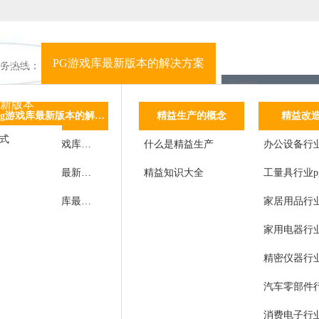
18927403969
品中心
PG游戏库最新版本的解决方案
精益咨询
顾问
务热线：
最新版本
息化管理系统
自动化设备
一站式pg游戏库最新版本的解决方案
精益生产的概念
行业pg游戏库最新版本的解决方案
精益改
方式
精益运营一站式pg游戏库最新版本的解决方案
非标自动化
什么是精益生产
办公设备行业pg游戏库最新版本的解决方案
标杆客
精益生产线pg游戏库最新版本的解决方案
智能单机
精益知识大全
工量具行业pg游戏库最新版本的解决方案
客户感
智能仓储物流pg游戏库最新版本的解决方案
皮带线
家居用品行业pg游戏库最新版本的解决方案
改进成
总装线
家用电器行业pg游戏库最新版本的解决方案
插件线
精密仪器行业pg游戏库最新版本的解决方案
汽车零部件行业pg游戏库最新版本的解决方案
消费电子行业pg游戏库最新版本的解决方案