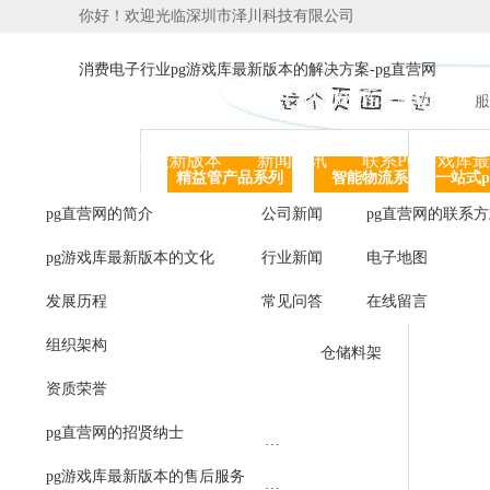
你好！欢迎光临深圳市泽川科技有限公司
消费电子行业pg游戏库最新版本的解决方案-pg直营网
PG直营网-PG游戏库最新版本
PG游戏库最新版本的产
服
关于PG游戏库最新版本
新闻资讯
联系PG游戏库
精益管产品系列
智能物流系列
信
pg直营网的简介
公司新闻
pg直营网的联系
精益管产线
agv智能
pg游戏库最新版本的文化
行业新闻
电子地图
工作台
简易自动化
发展历程
常见问答
在线留言
周转车
智能仓储
组织架构
物料架
仓储料架
资质荣誉
精益管
pg直营网的招贤纳士
精益管接头及辅件
pg游戏库最新版本的售后服务
铝合金接头及辅件