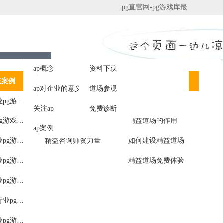
pg直营网-pg游戏库最
新版本
|
english
团队
简易自动化
技术服务
ap概念
资料下载
造案例
客户见证
免费精益咨询
精益智能道场
ap对企业的意义
道场参观
户
办公设备行业pg游戏库最新版本的解决方案
免费精益诊断咨询
道场展示
关注ap
免费诊断
言
工量具行业pg游戏库最新版本的解决方案
精益咨询流程
精益道场的作用
ap案例
果
家居用品行业pg游戏库最新版本的解决方案
精益咨询师资力量
如何建设精益道场
家用电器行业pg游戏库最新版本的解决方案
精益道场免费体验
精密仪器行业pg游戏库最新版本的解决方案
汽车零部件行业pg游戏库最新版本的解决方案
消费电子行业pg游戏库最新版本的解决方案